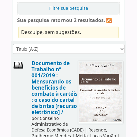
Filtre sua pesquisa
Sua pesquisa retornou 2 resultados.
Desculpe, sem sugestões.
Documento de
Trabalho nº
001/2019 :
Mensurando os
benefícios de
combate à cartéis
: o caso do cartel
de britas [recurso
eletrônico] /
por
Conselho
Administrativo de
Defesa Econômica (CADE)
|
Resende,
Guilherme Mendes
|
Motta, Lucas Varjão
|