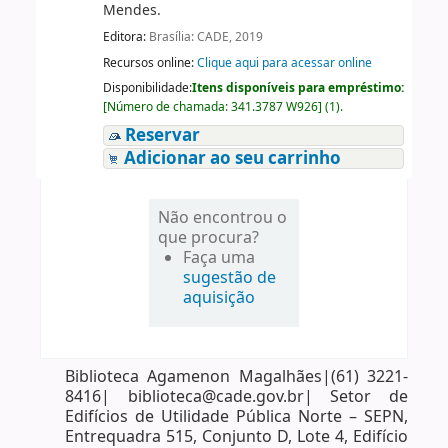
Mendes.
Editora:
Brasília: CADE, 2019
Recursos online:
Clique aqui para acessar online
Disponibilidade:
Itens disponíveis para empréstimo:
[
Número de chamada:
341.3787 W926
]
(1).
Reservar
Adicionar ao seu carrinho
Não encontrou o
que procura?
Faça uma
sugestão de
aquisição
Biblioteca Agamenon Magalhães|(61) 3221-
8416| biblioteca@cade.gov.br| Setor de
Edifícios de Utilidade Pública Norte – SEPN,
Entrequadra 515, Conjunto D, Lote 4, Edifício