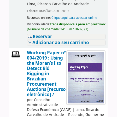
Lima, Ricardo Carvalho de Andrade.
Editora:
Brasília: CADE, 2019
Recursos online:
Clique aqui para acessar online
Disponibilidade:
Itens disponíveis para empréstimo:
[
Número de chamada:
341.3787 D637
]
(1).
Reservar
Adicionar ao seu carrinho
Working Paper nº
004/2019 : Using
the Moran’s I to
Detect Bid
Rigging in
Brazilian
Procurement
Auctions [recurso
eletrônico] /
por
Conselho
Administrativo de
Defesa Econômica (CADE)
|
Lima, Ricardo
Carvalho de Andrade
|
Resende, Guilherme