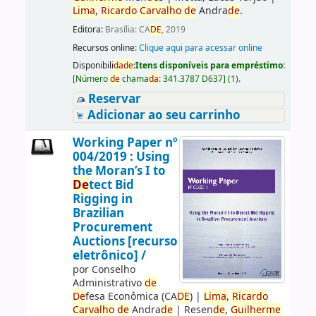
Lima,
Ricardo
Carvalho
de
Andra
de
.
Editora:
Brasília: CA
DE
, 2019
Recursos online:
Clique aqui para acessar online
Disponibili
da
de
:
Itens disponíveis para empréstimo:
[
Número
de
chama
da
:
341.3787 D637
]
(1).
Reservar
Adicionar ao seu carrinho
Working Paper nº
004/2019 : Using
the Moran’s I to
De
tect Bid
Rigging in
Brazilian
Procurement
Auctions [recurso
eletrônico] /
por
Conselho
Administrativo
de
De
fesa Econômica (CA
DE
)
|
Lima,
Ricardo
Carvalho
de
Andra
de
|
Resen
de
,
Guilherme