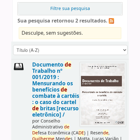
Filtre sua pesquisa
Sua pesquisa retornou 2 resultados.
Desculpe, sem sugestões.
Documento
de
Trabalho nº
001/2019 :
Mensurando os
benefícios
de
combate à cartéis
: o caso do cartel
de
britas [recurso
eletrônico] /
por
Conselho
Administrativo
de
De
fesa Econômica (CA
DE
)
|
Resen
de
,
Guilherme
Men
de
s
|
Motta, Lucas Varjão
|