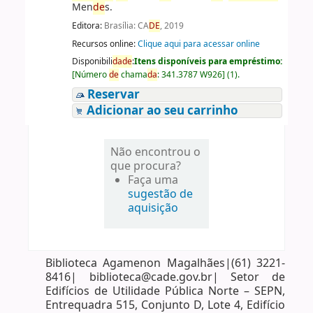
Men
de
s.
Editora:
Brasília: CA
DE
, 2019
Recursos online:
Clique aqui para acessar online
Disponibili
da
de
:
Itens disponíveis para empréstimo:
[
Número
de
chama
da
:
341.3787 W926
]
(1).
Reservar
Adicionar ao seu carrinho
Não encontrou o
que procura?
Faça uma
sugestão de
aquisição
Biblioteca Agamenon Magalhães|(61) 3221-
8416| biblioteca@cade.gov.br| Setor de
Edifícios de Utilidade Pública Norte – SEPN,
Entrequadra 515, Conjunto D, Lote 4, Edifício