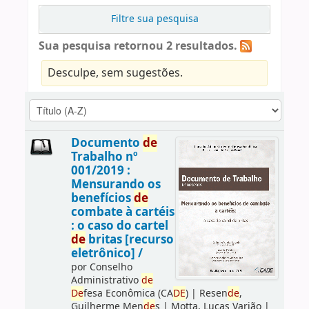
Filtre sua pesquisa
Sua pesquisa retornou 2 resultados.
Desculpe, sem sugestões.
Documento
de
Trabalho nº
001/2019 :
Mensurando os
benefícios
de
combate à cartéis
: o caso do cartel
de
britas [recurso
eletrônico] /
por
Conselho
Administrativo
de
De
fesa Econômica (CA
DE
)
|
Resen
de
,
Guilherme Men
de
s
|
Motta, Lucas Varjão
|