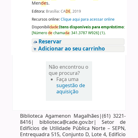
Men
de
s.
Editora:
Brasília: CA
DE
, 2019
Recursos online:
Clique aqui para acessar online
Disponibili
da
de
:
Itens disponíveis para empréstimo:
[
Número
de
chama
da
:
341.3787 W926
]
(1).
Reservar
Adicionar ao seu carrinho
Não encontrou o
que procura?
Faça uma
sugestão de
aquisição
Biblioteca Agamenon Magalhães|(61) 3221-
8416| biblioteca@cade.gov.br| Setor de
Edifícios de Utilidade Pública Norte – SEPN,
Entrequadra 515, Conjunto D, Lote 4, Edifício