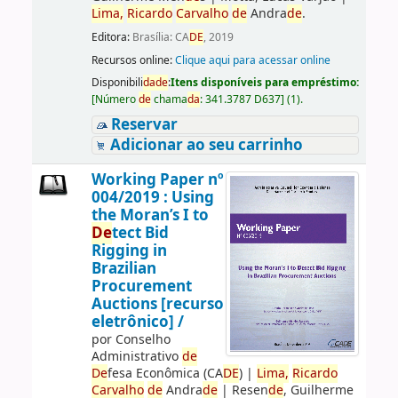
Lima,
Ricardo
Carvalho
de
Andra
de
.
Editora:
Brasília: CA
DE
, 2019
Recursos online:
Clique aqui para acessar online
Disponibili
da
de
:
Itens disponíveis para empréstimo:
[
Número
de
chama
da
:
341.3787 D637
]
(1).
Reservar
Adicionar ao seu carrinho
Working Paper nº
004/2019 : Using
the Moran’s I to
De
tect Bid
Rigging in
Brazilian
Procurement
Auctions [recurso
eletrônico] /
por
Conselho
Administrativo
de
De
fesa Econômica (CA
DE
)
|
Lima,
Ricardo
Carvalho
de
Andra
de
|
Resen
de
, Guilherme