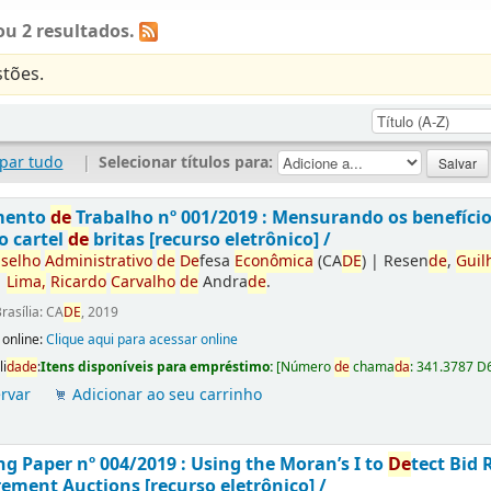
u 2 resultados.
tões.
par tudo
|
Selecionar títulos para:
mento
de
Trabalho nº 001/2019 : Mensurando os benefíci
o cartel
de
britas [recurso eletrônico] /
selho
Administrativo
de
De
fesa
Econômica
(CA
DE
)
|
Resen
de
,
Guil
|
Lima,
Ricardo
Carvalho
de
Andra
de
.
rasília: CA
DE
, 2019
 online:
Clique aqui para acessar online
li
da
de
:
Itens disponíveis para empréstimo:
[
Número
de
chama
da
:
341.3787 D
rvar
Adicionar ao seu carrinho
g Paper nº 004/2019 : Using the Moran’s I to
De
tect Bid 
ement Auctions [recurso eletrônico] /