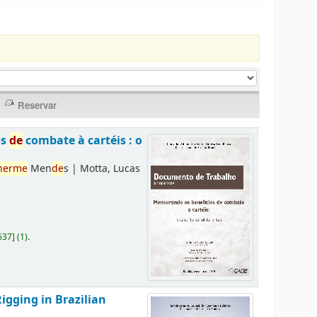
os
de
combate à cartéis : o
herme
Men
de
s
|
Motta, Lucas
637
]
(1).
Rigging in Brazilian