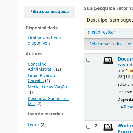
Sua pesquisa retorno
Filtre sua pesquisa
Desculpe, sem suges
Disponibilidade
Não realçar
Limitar aos itens
disponíveis.
Selecionar tudo
Lim
Autores
Docu
1.
Conselho
caso d
Administrat...
(2)
por
Con
Lima, Ricardo
Varjão
Carval...
(1)
Editora:
B
Motta, Lucas Varjão
(1)
Recursos
Resende, Guilherme
Disponibi
M...
(2)
Rese
Tipos de materiais
Livros
(2)
Workin
2.
Procur