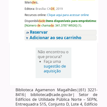
Men
de
s.
Editora:
Brasília: CA
DE
, 2019
Recursos online:
Clique aqui para acessar online
Disponibili
da
de
:
Itens disponíveis para empréstimo:
[
Número
de
chama
da
:
341.3787 W926
]
(1).
Reservar
Adicionar ao seu carrinho
Não encontrou o
que procura?
Faça uma
sugestão de
aquisição
Biblioteca Agamenon Magalhães|(61) 3221-
8416| biblioteca@cade.gov.br| Setor de
Edifícios de Utilidade Pública Norte – SEPN,
Entrequadra 515, Conjunto D, Lote 4, Edifício