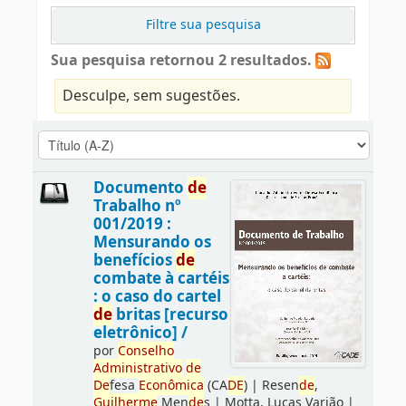
Filtre sua pesquisa
Sua pesquisa retornou 2 resultados.
Desculpe, sem sugestões.
Documento
de
Trabalho nº
001/2019 :
Mensurando os
benefícios
de
combate à cartéis
: o caso do cartel
de
britas [recurso
eletrônico] /
por
Conselho
Administrativo
de
De
fesa
Econômica
(CA
DE
)
|
Resen
de
,
Guilherme
Men
de
s
|
Motta, Lucas Varjão
|