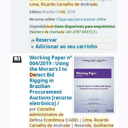
Lima,
Ricardo
Carvalho
de
Andra
de
.
Editora:
Brasília: CA
DE
, 2019
Recursos online:
Clique aqui para acessar online
Disponibili
da
de
:
Itens disponíveis para empréstimo:
[
Número
de
chama
da
:
341.3787 D637
]
(1).
Reservar
Adicionar ao seu carrinho
Working Paper nº
004/2019 : Using
the Moran’s I to
De
tect Bid
Rigging in
Brazilian
Procurement
Auctions [recurso
eletrônico] /
por
Conselho
Administrativo
de
De
fesa
Econômica
(CA
DE
)
|
Lima,
Ricardo
Carvalho
de
Andra
de
|
Resen
de
,
Guilherme