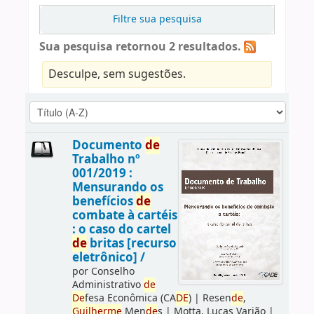
Filtre sua pesquisa
Sua pesquisa retornou 2 resultados.
Desculpe, sem sugestões.
Documento
de
Trabalho nº
001/2019 :
Mensurando os
benefícios
de
combate à cartéis
: o caso do cartel
de
britas [recurso
eletrônico] /
por
Conselho
Administrativo
de
De
fesa Econômica (CA
DE
)
|
Resen
de
,
Guilherme
Men
de
s
|
Motta, Lucas Varjão
|