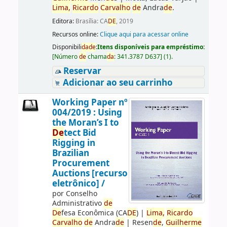
Lima,
Ricardo
Carvalho
de
Andra
de
.
Editora:
Brasília: CA
DE
, 2019
Recursos online:
Clique aqui para acessar online
Disponibili
da
de
:
Itens disponíveis para empréstimo:
[
Número
de
chama
da
:
341.3787 D637
]
(1).
Reservar
Adicionar ao seu carrinho
Working Paper nº
004/2019 : Using
the Moran’s I to
De
tect Bid
Rigging in
Brazilian
Procurement
Auctions [recurso
eletrônico] /
por
Conselho
Administrativo
de
De
fesa Econômica (CA
DE
)
|
Lima,
Ricardo
Carvalho
de
Andra
de
|
Resen
de
,
Guilherme