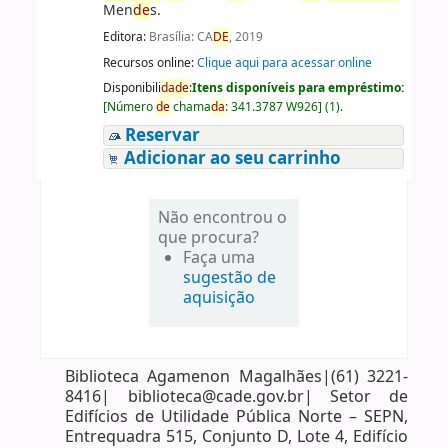
Men
de
s.
Editora:
Brasília: CA
DE
, 2019
Recursos online:
Clique aqui para acessar online
Disponibili
da
de
:
Itens disponíveis para empréstimo:
[
Número
de
chama
da
:
341.3787 W926
]
(1).
Reservar
Adicionar ao seu carrinho
Não encontrou o
que procura?
Faça uma
sugestão de
aquisição
Biblioteca Agamenon Magalhães|(61) 3221-
8416| biblioteca@cade.gov.br| Setor de
Edifícios de Utilidade Pública Norte – SEPN,
Entrequadra 515, Conjunto D, Lote 4, Edifício