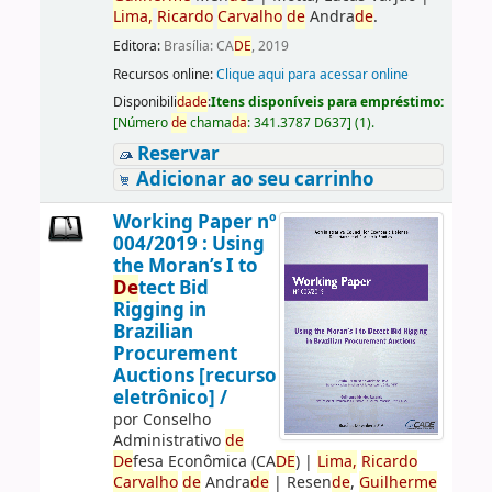
Lima,
Ricardo
Carvalho
de
Andra
de
.
Editora:
Brasília: CA
DE
, 2019
Recursos online:
Clique aqui para acessar online
Disponibili
da
de
:
Itens disponíveis para empréstimo:
[
Número
de
chama
da
:
341.3787 D637
]
(1).
Reservar
Adicionar ao seu carrinho
Working Paper nº
004/2019 : Using
the Moran’s I to
De
tect Bid
Rigging in
Brazilian
Procurement
Auctions [recurso
eletrônico] /
por
Conselho
Administrativo
de
De
fesa Econômica (CA
DE
)
|
Lima,
Ricardo
Carvalho
de
Andra
de
|
Resen
de
,
Guilherme