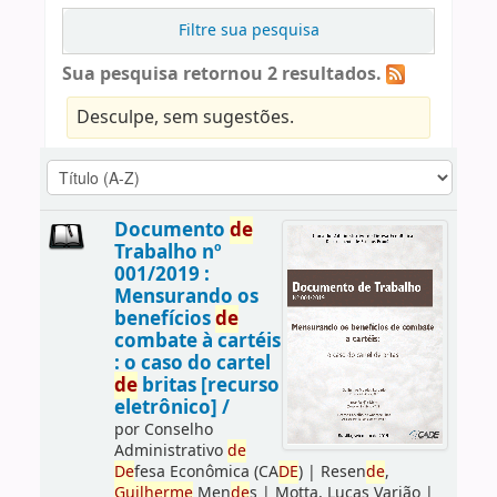
Filtre sua pesquisa
Sua pesquisa retornou 2 resultados.
Desculpe, sem sugestões.
Documento
de
Trabalho nº
001/2019 :
Mensurando os
benefícios
de
combate à cartéis
: o caso do cartel
de
britas [recurso
eletrônico] /
por
Conselho
Administrativo
de
De
fesa Econômica (CA
DE
)
|
Resen
de
,
Guilherme
Men
de
s
|
Motta, Lucas Varjão
|