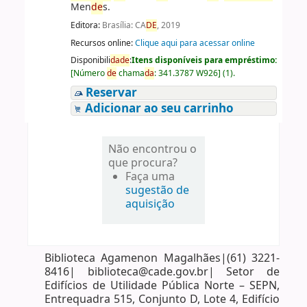
Men
de
s.
Editora:
Brasília: CA
DE
, 2019
Recursos online:
Clique aqui para acessar online
Disponibili
da
de
:
Itens disponíveis para empréstimo:
[
Número
de
chama
da
:
341.3787 W926
]
(1).
Reservar
Adicionar ao seu carrinho
Não encontrou o
que procura?
Faça uma
sugestão de
aquisição
Biblioteca Agamenon Magalhães|(61) 3221-
8416| biblioteca@cade.gov.br| Setor de
Edifícios de Utilidade Pública Norte – SEPN,
Entrequadra 515, Conjunto D, Lote 4, Edifício