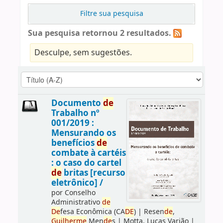
Filtre sua pesquisa
Sua pesquisa retornou 2 resultados.
Desculpe, sem sugestões.
Documento
de
Trabalho nº
001/2019 :
Mensurando os
benefícios
de
combate à cartéis
: o caso do cartel
de
britas [recurso
eletrônico] /
por
Conselho
Administrativo
de
De
fesa Econômica (CA
DE
)
|
Resen
de
,
Guilherme
Men
de
s
|
Motta, Lucas Varjão
|