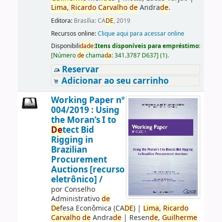
Lima,
Ricardo
Carvalho
de
Andra
de
.
Editora:
Brasília: CA
DE
, 2019
Recursos online:
Clique aqui para acessar online
Disponibili
da
de
:
Itens disponíveis para empréstimo:
[
Número
de
chama
da
:
341.3787 D637
]
(1).
Reservar
Adicionar ao seu carrinho
Working Paper nº
004/2019 : Using
the Moran’s I to
De
tect Bid
Rigging in
Brazilian
Procurement
Auctions [recurso
eletrônico] /
por
Conselho
Administrativo
de
De
fesa Econômica (CA
DE
)
|
Lima,
Ricardo
Carvalho
de
Andra
de
|
Resen
de
,
Guilherme