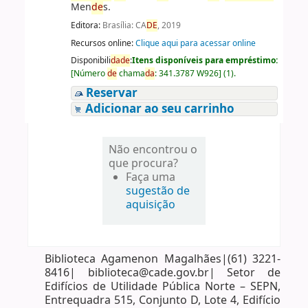
Men
de
s.
Editora:
Brasília: CA
DE
, 2019
Recursos online:
Clique aqui para acessar online
Disponibili
da
de
:
Itens disponíveis para empréstimo:
[
Número
de
chama
da
:
341.3787 W926
]
(1).
Reservar
Adicionar ao seu carrinho
Não encontrou o
que procura?
Faça uma
sugestão de
aquisição
Biblioteca Agamenon Magalhães|(61) 3221-
8416| biblioteca@cade.gov.br| Setor de
Edifícios de Utilidade Pública Norte – SEPN,
Entrequadra 515, Conjunto D, Lote 4, Edifício