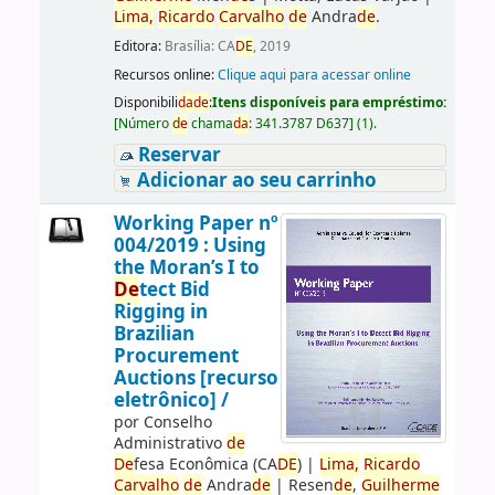
Lima,
Ricardo
Carvalho
de
Andra
de
.
Editora:
Brasília: CA
DE
, 2019
Recursos online:
Clique aqui para acessar online
Disponibili
da
de
:
Itens disponíveis para empréstimo:
[
Número
de
chama
da
:
341.3787 D637
]
(1).
Reservar
Adicionar ao seu carrinho
Working Paper nº
004/2019 : Using
the Moran’s I to
De
tect Bid
Rigging in
Brazilian
Procurement
Auctions [recurso
eletrônico] /
por
Conselho
Administrativo
de
De
fesa Econômica (CA
DE
)
|
Lima,
Ricardo
Carvalho
de
Andra
de
|
Resen
de
,
Guilherme