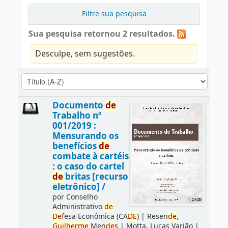
Filtre sua pesquisa
Sua pesquisa retornou 2 resultados.
Desculpe, sem sugestões.
Documento
de
Trabalho nº
001/2019 :
Mensurando os
benefícios
de
combate à cartéis
: o caso do cartel
de
britas [recurso
eletrônico] /
por
Conselho
Administrativo
de
De
fesa Econômica (CA
DE
)
|
Resen
de
,
Guilherme
Men
de
s
|
Motta, Lucas Varjão
|