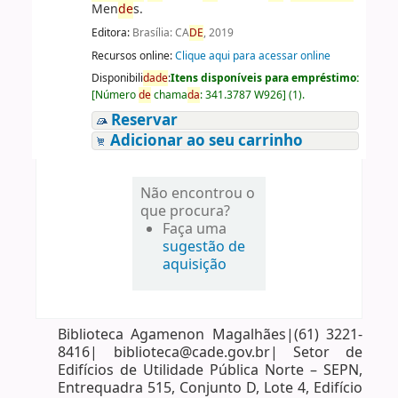
Men
de
s.
Editora:
Brasília: CA
DE
, 2019
Recursos online:
Clique aqui para acessar online
Disponibili
da
de
:
Itens disponíveis para empréstimo:
[
Número
de
chama
da
:
341.3787 W926
]
(1).
Reservar
Adicionar ao seu carrinho
Não encontrou o
que procura?
Faça uma
sugestão de
aquisição
Biblioteca Agamenon Magalhães|(61) 3221-
8416| biblioteca@cade.gov.br| Setor de
Edifícios de Utilidade Pública Norte – SEPN,
Entrequadra 515, Conjunto D, Lote 4, Edifício