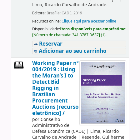
Lima, Ricardo Carvalho de Andrade.
Editora:
Brasília: CADE, 2019
Recursos online:
Clique aqui para acessar online
Disponibilidade:
Itens disponíveis para empréstimo:
[
Número de chamada:
341.3787 D637
]
(1).
Reservar
Adicionar ao seu carrinho
Working Paper nº
004/2019 : Using
the Moran’s I to
Detect Bid
Rigging in
Brazilian
Procurement
Auctions [recurso
eletrônico] /
por
Conselho
Administrativo de
Defesa Econômica (CADE)
|
Lima, Ricardo
Carvalho de Andrade
|
Resende, Guilherme