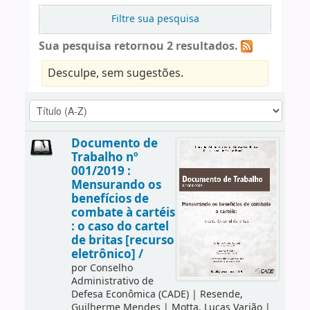
Filtre sua pesquisa
Sua pesquisa retornou 2 resultados.
Desculpe, sem sugestões.
Documento de
Trabalho nº
001/2019 :
Mensurando os
benefícios de
combate à cartéis
: o caso do cartel
de britas [recurso
eletrônico] /
por
Conselho
Administrativo de
Defesa Econômica (CADE)
|
Resende,
Guilherme Mendes
|
Motta, Lucas Varjão
|