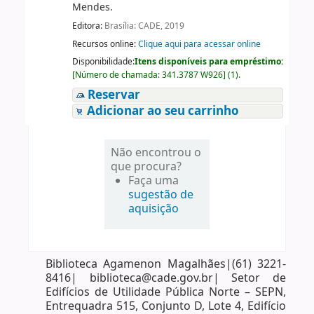
Mendes.
Editora:
Brasília: CADE, 2019
Recursos online:
Clique aqui para acessar online
Disponibilidade:
Itens disponíveis para empréstimo:
[
Número de chamada:
341.3787 W926
]
(1).
Reservar
Adicionar ao seu carrinho
Não encontrou o
que procura?
Faça uma
sugestão de
aquisição
Biblioteca Agamenon Magalhães|(61) 3221-
8416| biblioteca@cade.gov.br| Setor de
Edifícios de Utilidade Pública Norte – SEPN,
Entrequadra 515, Conjunto D, Lote 4, Edifício