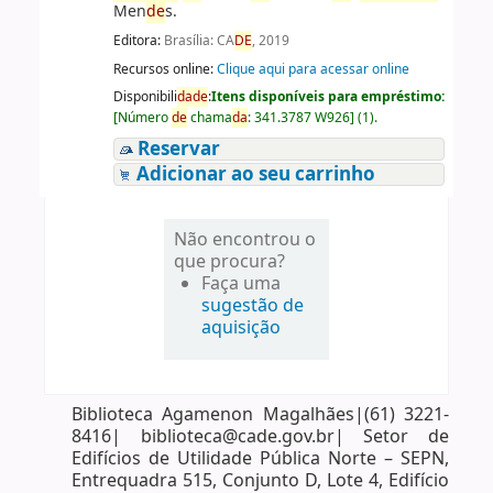
Men
de
s.
Editora:
Brasília: CA
DE
, 2019
Recursos online:
Clique aqui para acessar online
Disponibili
da
de
:
Itens disponíveis para empréstimo:
[
Número
de
chama
da
:
341.3787 W926
]
(1).
Reservar
Adicionar ao seu carrinho
Não encontrou o
que procura?
Faça uma
sugestão de
aquisição
Biblioteca Agamenon Magalhães|(61) 3221-
8416| biblioteca@cade.gov.br| Setor de
Edifícios de Utilidade Pública Norte – SEPN,
Entrequadra 515, Conjunto D, Lote 4, Edifício