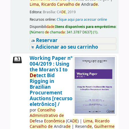
Lima,
Ricardo
Carvalho
de
Andra
de
.
Editora:
Brasília: CA
DE
, 2019
Recursos online:
Clique aqui para acessar online
Disponibili
da
de
:
Itens disponíveis para empréstimo:
[
Número
de
chama
da
:
341.3787 D637
]
(1).
Reservar
Adicionar ao seu carrinho
Working Paper nº
004/2019 : Using
the Moran’s I to
De
tect Bid
Rigging in
Brazilian
Procurement
Auctions [recurso
eletrônico] /
por
Conselho
Administrativo
de
De
fesa
Econômica
(CA
DE
)
|
Lima,
Ricardo
Carvalho
de
Andra
de
|
Resen
de
,
Guilherme