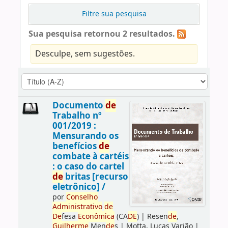
Filtre sua pesquisa
Sua pesquisa retornou 2 resultados.
Desculpe, sem sugestões.
Documento
de
Trabalho nº
001/2019 :
Mensurando os
benefícios
de
combate à cartéis
: o caso do cartel
de
britas [recurso
eletrônico] /
por
Conselho
Administrativo
de
De
fesa
Econômica
(CA
DE
)
|
Resen
de
,
Guilherme
Men
de
s
|
Motta, Lucas Varjão
|