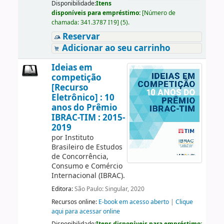
Disponibilidade:
Itens
disponíveis para empréstimo:
[
Número de
chamada:
341.3787 I19
]
(5).
Reservar
Adicionar ao seu carrinho
Ideias em
competição
[Recurso
Eletrônico] : 10
anos do Prêmio
IBRAC-TIM : 2015-
2019
por
Instituto
Brasileiro de Estudos
de Concorrência,
Consumo e Comércio
Internacional (IBRAC).
Editora:
São Paulo: Singular, 2020
Recursos online:
E-book em acesso aberto
|
Clique
aqui para acessar online
Disponibilidade:
Itens disponíveis para empréstimo: