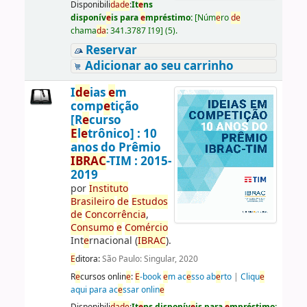
Disponibili
da
d
e
:
It
e
ns
disponív
e
is para
e
mpréstimo:
[
Núm
e
ro
d
e
chama
da
:
341.3787 I19
]
(5).
Reservar
Adicionar ao seu carrinho
I
d
e
ias
e
m
comp
e
tição
[R
e
curso
E
l
e
trônico] : 10
anos do Prêmio
IBRAC
-TIM : 2015-
2019
por
Instituto
Brasil
e
iro
d
e
E
studos
d
e
Concorrência
,
Consumo
e
Comércio
Int
e
rnacional (
IBRAC
).
E
ditora:
São Paulo: Singular, 2020
R
e
cursos onlin
e
:
E
-book
e
m ac
e
sso ab
e
rto
|
Cliqu
e
aqui para ac
e
ssar onlin
e
Disponibili
da
d
e
:
It
e
ns disponív
e
is para
e
mpréstimo: