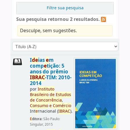
Filtre sua pesquisa
Sua pesquisa retornou 2 resultados.
Desculpe, sem sugestões.
I
d
e
ias
e
m
comp
e
tição: 5
anos do prêmio
IBRAC
-TIM: 2010-
2014
por
Instituto
Brasil
e
iro
d
e
E
studos
d
e
Concorrência
,
Consumo
e
Comércio
Int
e
rnacional (
IBRAC
).
E
ditora:
São Paulo:
Singular, 2015