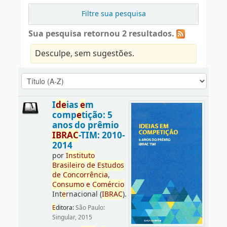
Filtre sua pesquisa
Sua pesquisa retornou 2 resultados.
Desculpe, sem sugestões.
I
d
e
ias
e
m
comp
e
tição: 5
anos do prêmio
IBRAC
-TIM: 2010-
2014
por
Instituto
Brasil
e
iro
d
e
E
studos
d
e
Concorrência
,
Consumo
e
Comércio
Int
e
rnacional (
IBRAC
).
E
ditora:
São Paulo:
Singular, 2015