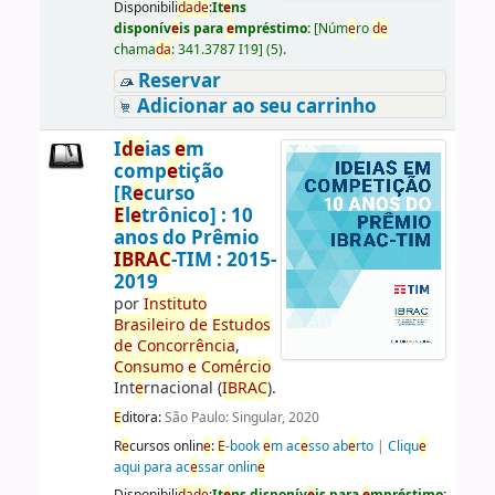
Disponibili
da
d
e
:
It
e
ns
disponív
e
is para
e
mpréstimo:
[
Núm
e
ro
d
e
chama
da
:
341.3787 I19
]
(5).
Reservar
Adicionar ao seu carrinho
I
d
e
ias
e
m
comp
e
tição
[R
e
curso
E
l
e
trônico] : 10
anos do Prêmio
IBRAC
-TIM : 2015-
2019
por
Instituto
Brasil
e
iro
d
e
E
studos
d
e
Concorrência
,
Consumo
e
Comércio
Int
e
rnacional (
IBRAC
).
E
ditora:
São Paulo: Singular, 2020
R
e
cursos onlin
e
:
E
-book
e
m ac
e
sso ab
e
rto
|
Cliqu
e
aqui para ac
e
ssar onlin
e
Disponibili
da
d
e
:
It
e
ns disponív
e
is para
e
mpréstimo: