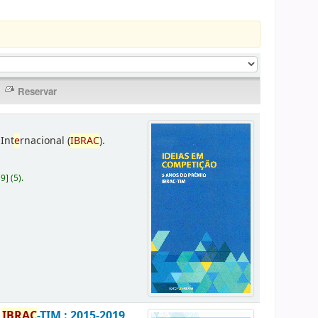
Int
e
rnacional (
IBRAC
).
19
]
(5).
o
IBRAC
-TIM : 2015-2019