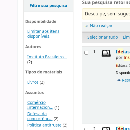
Sua pesquisa retorno
Filtre sua pesquisa
Desculpe, sem suges
Disponibilidade
Não realçar
Limitar aos itens
disponíveis.
Selecionar tudo
Lim
Autores
I
d
e
ia
1.
Instituto Brasileiro...
por
Ins
(2)
E
ditora:
Tipos de materiais
Disponibi
Res
Livros
(2)
Assuntos
Comércio
Internacion...
(1)
Defesa da
concorrênc...
(2)
Política antitruste
(2)
I
d
e
ia
2.