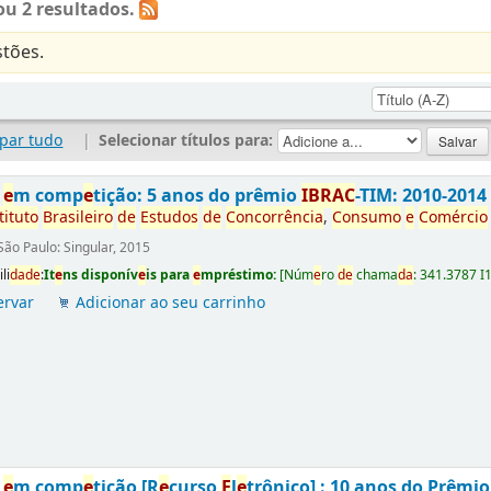
u 2 resultados.
tões.
par tudo
|
Selecionar títulos para:
s
e
m comp
e
tição: 5 anos do prêmio
IBRAC
-TIM: 2010-2014
tituto
Brasil
e
iro
d
e
E
studos
d
e
Concorrência
,
Consumo
e
Comércio
São Paulo: Singular, 2015
li
da
d
e
:
It
e
ns disponív
e
is para
e
mpréstimo:
[
Núm
e
ro
d
e
chama
da
:
341.3787 I
ervar
Adicionar ao seu carrinho
s
e
m comp
e
tição [R
e
curso
E
l
e
trônico] : 10 anos do Prêmi