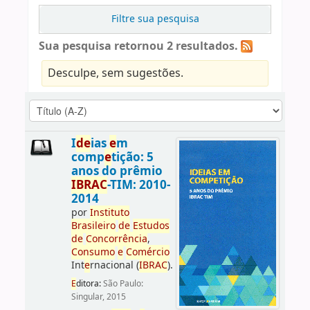
Filtre sua pesquisa
Sua pesquisa retornou 2 resultados.
Desculpe, sem sugestões.
I
d
e
ias
e
m
comp
e
tição: 5
anos do prêmio
IBRAC
-TIM: 2010-
2014
por
Instituto
Brasil
e
iro
d
e
E
studos
d
e
Concorrência
,
Consumo
e
Comércio
Int
e
rnacional (
IBRAC
).
E
ditora:
São Paulo:
Singular, 2015