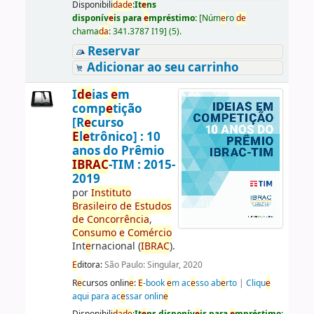
Disponibili
da
d
e
:
It
e
ns
disponív
e
is para
e
mpréstimo:
[
Núm
e
ro
d
e
chama
da
:
341.3787 I19
]
(5).
Reservar
Adicionar ao seu carrinho
I
d
e
ias
e
m
comp
e
tição
[R
e
curso
E
l
e
trônico] : 10
anos do Prêmio
IBRAC
-TIM : 2015-
2019
por
Instituto
Brasil
e
iro
d
e
E
studos
d
e
Concorrência
,
Consumo
e
Comércio
Int
e
rnacional (
IBRAC
).
E
ditora:
São Paulo: Singular, 2020
R
e
cursos onlin
e
:
E
-book
e
m ac
e
sso ab
e
rto
|
Cliqu
e
aqui para ac
e
ssar onlin
e
Disponibili
da
d
e
:
It
e
ns disponív
e
is para
e
mpréstimo: