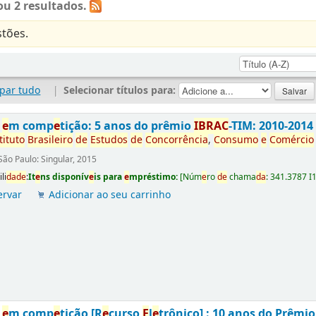
u 2 resultados.
tões.
par tudo
|
Selecionar títulos para:
s
e
m comp
e
tição: 5 anos do prêmio
IBRAC
-TIM: 2010-2014
tituto
Brasil
e
iro
d
e
E
studos
d
e
Concorrência
,
Consumo
e
Comércio
São Paulo: Singular, 2015
li
da
d
e
:
It
e
ns disponív
e
is para
e
mpréstimo:
[
Núm
e
ro
d
e
chama
da
:
341.3787 I
ervar
Adicionar ao seu carrinho
s
e
m comp
e
tição [R
e
curso
E
l
e
trônico] : 10 anos do Prêmi