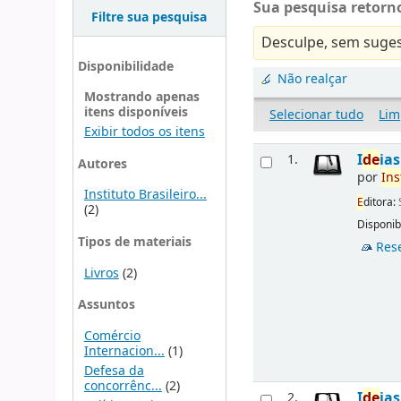
Sua pesquisa retorno
Filtre sua pesquisa
Desculpe, sem suges
Disponibilidade
Não realçar
Mostrando apenas
itens disponíveis
Selecionar tudo
Lim
Exibir todos os itens
I
d
e
ia
1.
Autores
por
Ins
Instituto Brasileiro...
E
ditora:
(2)
Disponibi
Tipos de materiais
Res
Livros
(2)
Assuntos
Comércio
Internacion...
(1)
Defesa da
concorrênc...
(2)
I
d
e
ia
2.