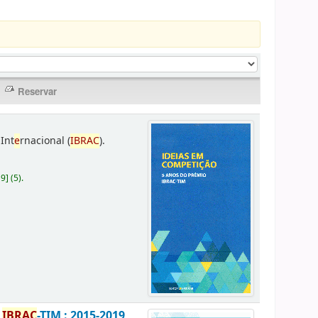
Int
e
rnacional (
IBRAC
).
19
]
(5).
o
IBRAC
-TIM : 2015-2019