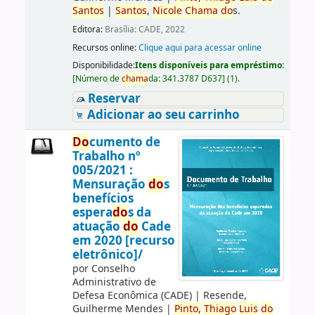
Santos
|
Santos
,
Nicole
Chama
do
s.
Editora:
Brasília: CADE, 2022
Recursos online:
Clique aqui para acessar online
Disponibilidade:
Itens disponíveis para empréstimo:
[
Número de
chama
da:
341.3787 D637
]
(1).
Reservar
Adicionar ao seu carrinho
Do
cumento de
Trabalho nº
005/2021 :
Mensuração
do
s
benefícios
espera
do
s da
atuação
do
Cade
em 2020 [recurso
eletrônico]/
por
Conselho
Administrativo de
Defesa Econômica (CADE)
|
Resende,
Guilherme Mendes
|
Pinto,
Thiago
Luis
do