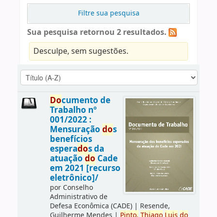
Filtre sua pesquisa
Sua pesquisa retornou 2 resultados.
Desculpe, sem sugestões.
Do
cumento de
Trabalho nº
001/2022 :
Mensuração
do
s
benefícios
espera
do
s da
atuação
do
Cade
em 2021 [recurso
eletrônico]/
por
Conselho
Administrativo de
Defesa Econômica (CADE)
|
Resende,
Guilherme Mendes
|
Pinto,
Thiago
Luis
do