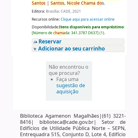
Santos
|
Santos
,
Nicole
Chama
do
s.
Editora:
Brasília: CADE, 2021
Recursos online:
Clique aqui para acessar online
Disponibilidade:
Itens disponíveis para empréstimo:
[
Número de
chama
da:
341.3787 D637
]
(1).
Reservar
Adicionar ao seu carrinho
Não encontrou o
que procura?
Faça uma
sugestão de
aquisição
Biblioteca Agamenon Magalhães|(61) 3221-
8416| biblioteca@cade.gov.br| Setor de
Edifícios de Utilidade Pública Norte – SEPN,
Entrequadra 515, Conjunto D, Lote 4, Edifício