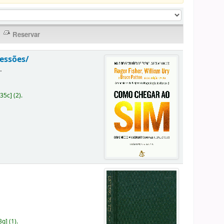
essões/
]
.
535c
]
(2).
3g
]
(1).