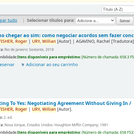
par tudo
|
Selecionar títulos para:
o chegar ao sim: como negociar acordos sem fazer conc
FISHER,
Roger
|
URY,
Willian
[Autor]
|
AGAVINO, Rachel
[Tradutora
ra:
Rio de Janeiro: Sextante, 2018
nibilidade:
Itens disponíveis para empréstimo:
[
Número de chamada:
658.3 F
eservar
Adicionar ao seu carrinho
ting To Yes: Negotiating Agreement Without Giving In /
FISHER,
Roger
|
URY,
Willian
[Autor]
.
o:
2. ed.
ra:
Nova Iorque, Estados Unidos: Houghton Miffin Company, 1981
nibilidade:
Itens disponíveis para empréstimo:
[
Número de chamada:
658 F53