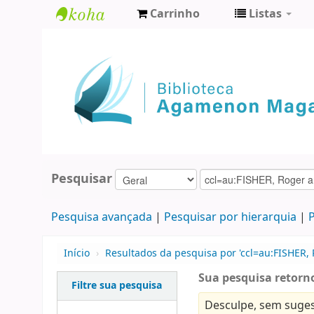
Carrinho
Listas
Biblioteca
Agamenon
Magalhães
Pesquisar
Pesquisa avançada
Pesquisar por hierarquia
P
Início
›
Resultados da pesquisa por 'ccl=au:FISHER, 
Sua pesquisa retorno
Filtre sua pesquisa
Desculpe, sem suges