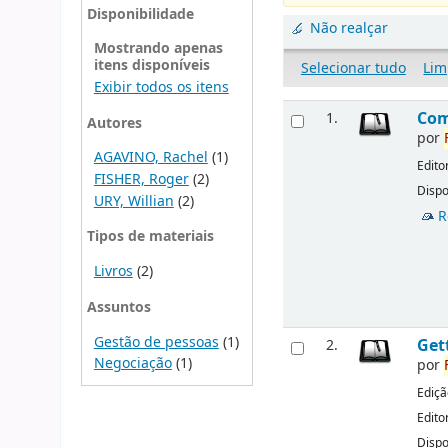
Disponibilidade
Não realçar
Mostrando apenas
itens disponíveis
Selecionar tudo
Lim
Exibir todos os itens
Com
1.
Autores
por
AGAVINO, Rachel
(1)
Edito
FISHER, Roger
(2)
Dispo
URY, Willian
(2)
R
Tipos de materiais
Livros
(2)
Assuntos
Gestão de pessoas
(1)
Get
2.
Negociação
(1)
por
Ediçã
Edito
Dispo