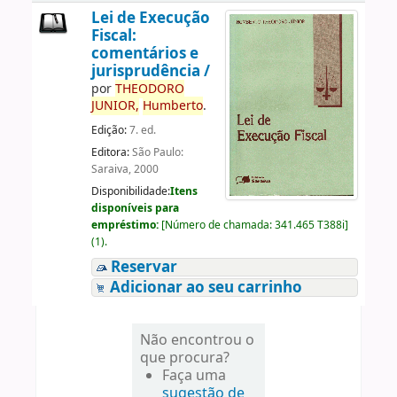
Lei de Execução
Fiscal:
comentários e
jurisprudência /
por
THEODORO
JUNIOR,
Humberto
.
Edição:
7. ed.
Editora:
São Paulo:
Saraiva, 2000
Disponibilidade:
Itens
disponíveis para
empréstimo:
[
Número de chamada:
341.465 T388i
]
(1).
Reservar
Adicionar ao seu carrinho
Não encontrou o
que procura?
Faça uma
sugestão de