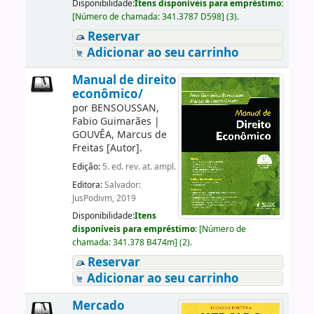
Disponibilidade:
Itens disponíveis para empréstimo:
[
Número de chamada:
341.3787 D598
]
(3).
Reservar
Adicionar ao seu carrinho
Manual de direito
econômico/
por
BENSOUSSAN,
Fabio Guimarães
|
GOUVÊA, Marcus de
Freitas
[Autor]
.
Edição:
5. ed. rev. at. ampl.
Editora:
Salvador:
JusPodivm, 2019
Disponibilidade:
Itens
disponíveis para empréstimo:
[
Número de
chamada:
341.378 B474m
]
(2).
Reservar
Adicionar ao seu carrinho
Mercado