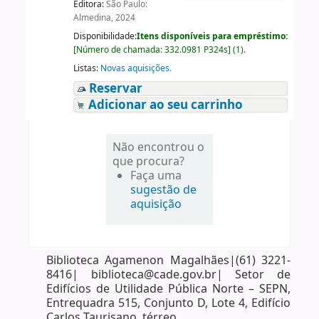
Editora:
São Paulo:
Almedina, 2024
Disponibilidade:
Itens disponíveis para empréstimo:
[
Número de chamada:
332.0981 P324s
]
(1).
Listas:
Novas aquisições
.
Reservar
Adicionar ao seu carrinho
Não encontrou o
que procura?
Faça uma
sugestão de
aquisição
Biblioteca Agamenon Magalhães|(61) 3221-
8416| biblioteca@cade.gov.br| Setor de
Edifícios de Utilidade Pública Norte – SEPN,
Entrequadra 515, Conjunto D, Lote 4, Edifício
Carlos Taurisano, térreo