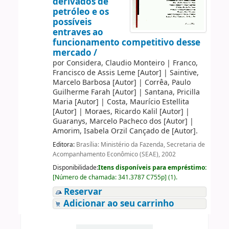
derivados de
petróleo e os
possíveis
entraves ao
funcionamento competitivo desse
mercado /
por
Considera, Claudio Monteiro
|
Franco,
Francisco de Assis Leme
[Autor]
|
Saintive,
Marcelo Barbosa
[Autor]
|
Corrêa, Paulo
Guilherme Farah
[Autor]
|
Santana, Pricilla
Maria
[Autor]
|
Costa, Maurício Estellita
[Autor]
|
Moraes, Ricardo Kalil
[Autor]
|
Guaranys, Marcelo Pacheco dos
[Autor]
|
Amorim, Isabela Orzil Cançado de
[Autor]
.
Editora:
Brasília: Ministério da Fazenda, Secretaria de
Acompanhamento Econômico (SEAE), 2002
Disponibilidade:
Itens disponíveis para empréstimo:
[
Número de chamada:
341.3787 C755p
]
(1).
Reservar
Adicionar ao seu carrinho