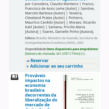
por
Considera, Claudio Monteiro
|
Franco,
Francisco de Assis Leme
[Autor]
|
Saintive,
Marcelo Barbosa
[Autor]
|
Teixeira,
Cleveland Prates
[Autor]
|
Pinheiro,
Maurício Canêdo
[Autor]
|
Moraes, Ricardo
Kalil
[Autor]
|
Santana, Pricilla Maria
[Autora]
|
Soares, Danielle Pinho
[Autora]
.
Editora:
Brasília: Ministério da Fazenda, Secretaria de
Acompanhamento Econômico (SEAE), 2002
Disponibilidade:
Itens disponíveis para empréstimo:
[
Número de chamada:
341.3787 C755m
]
(1).
Reservar
Adicionar ao seu carrinho
Prováveis
impactos na
economia
brasileira
decorrentes da
liberalização do
mercado de