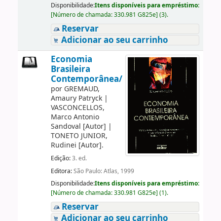
Disponibilidade:
Itens disponíveis para empréstimo:
[
Número de chamada:
330.981 G825e
]
(3).
Reservar
Adicionar ao seu carrinho
Economia
Brasileira
Contemporânea/
por
GREMAUD,
Amaury Patryck
|
VASCONCELLOS,
Marco Antonio
Sandoval
[Autor]
|
TONETO JUNIOR,
Rudinei
[Autor]
.
Edição:
3. ed.
Editora:
São Paulo: Atlas, 1999
Disponibilidade:
Itens disponíveis para empréstimo:
[
Número de chamada:
330.981 G825e
]
(1).
Reservar
Adicionar ao seu carrinho