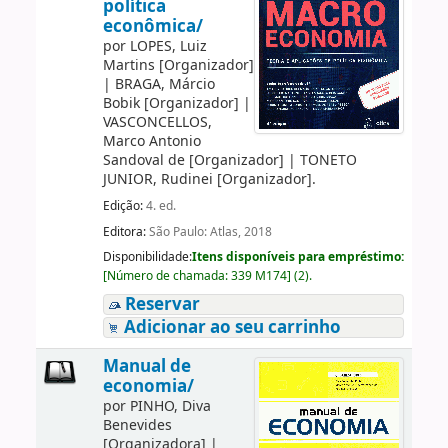
política
econômica/
por
LOPES, Luiz
Martins
[Organizador]
|
BRAGA, Márcio
Bobik
[Organizador]
|
VASCONCELLOS,
Marco Antonio
Sandoval de
[Organizador]
|
TONETO
JUNIOR, Rudinei
[Organizador]
.
Edição:
4. ed.
Editora:
São Paulo: Atlas, 2018
Disponibilidade:
Itens disponíveis para empréstimo:
[
Número de chamada:
339 M174
]
(2).
Reservar
Adicionar ao seu carrinho
Manual de
economia/
por
PINHO, Diva
Benevides
[Organizadora]
|