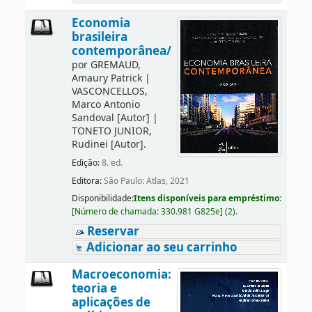
Economia
brasileira
contemporânea/
por
GREMAUD,
Amaury Patrick
|
VASCONCELLOS,
Marco Antonio
Sandoval
[Autor]
|
TONETO JUNIOR,
Rudinei
[Autor]
.
Edição:
8. ed.
Editora:
São Paulo: Atlas, 2021
Disponibilidade:
Itens disponíveis para empréstimo:
[
Número de chamada:
330.981 G825e
]
(2).
Reservar
Adicionar ao seu carrinho
Macroeconomia:
teoria e
aplicações de