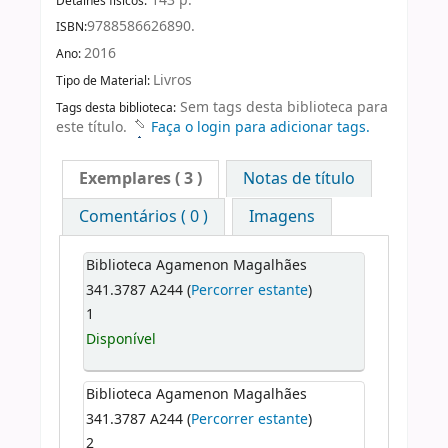
143 p.
Detalhes físicos:
9788586626890.
ISBN:
2016
Ano:
Livros
Tipo de Material:
Sem tags desta biblioteca para
Tags desta biblioteca:
este título.
Faça o login para adicionar tags.
Exemplares
( 3 )
Notas de título
Comentários ( 0 )
Imagens
Biblioteca Agamenon Magalhães
341.3787 A244 (
Percorrer estante
)
1
Disponível
Biblioteca Agamenon Magalhães
341.3787 A244 (
Percorrer estante
)
2