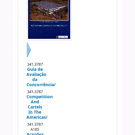
Próximo
341.3787
Guia de
Avaliação
da
Concorrência/
341.3787
Competition
And
Cartels
In The
Americas/
341.3787
A185
Acordos