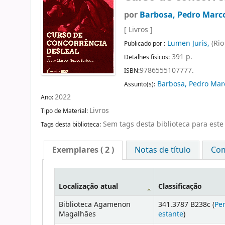
por
Barbosa, Pedro Marc
[ Livros ]
Lumen Juris,
(Rio
Publicado por :
391 p.
Detalhes físicos:
9786555107777.
ISBN:
Barbosa, Pedro Ma
Assunto(s):
2022
Ano:
Livros
Tipo de Material:
Sem tags desta biblioteca para este 
Tags desta biblioteca:
Exemplares
( 2 )
Notas de título
Com
Localização atual
Classificação
Biblioteca Agamenon
341.3787 B238c (
Per
Magalhães
estante
)