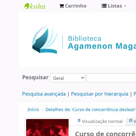
Carrinho
Listas
Biblioteca
Agamenon
Magalhães
Pesquisar
Pesquisa avançada
Pesquisar por hierarquia
P
Início
›
Detalhes de:
Curso de concorrência desleal/
Visualização normal
V
Curso de concorrê