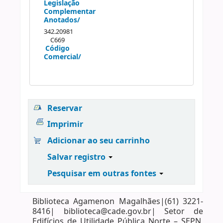
Legislação
Complementar
Anotados/
342.20981
C669
Código
Comercial/
Reservar
Imprimir
Adicionar ao seu carrinho
Salvar registro
Pesquisar em outras fontes
Biblioteca Agamenon Magalhães|(61) 3221-
8416| biblioteca@cade.gov.br| Setor de
Edifícios de Utilidade Pública Norte – SEPN,