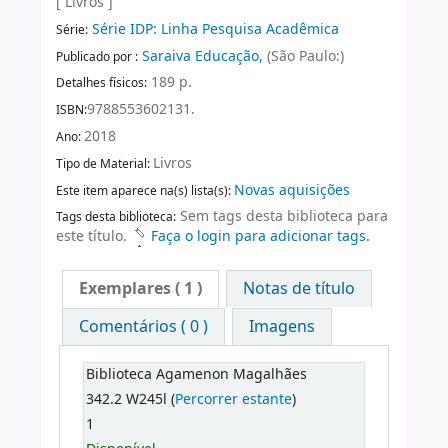
[ Livros ]
Série IDP: Linha Pesquisa Acadêmica
Série:
Saraiva Educação,
(São Paulo:)
Publicado por :
189 p.
Detalhes físicos:
9788553602131.
ISBN:
2018
Ano:
Livros
Tipo de Material:
Novas aquisições
Este item aparece na(s) lista(s):
Sem tags desta biblioteca para
Tags desta biblioteca:
este título.
Faça o login para adicionar tags.
Exemplares
( 1 )
Notas de título
Comentários ( 0 )
Imagens
Biblioteca Agamenon Magalhães
342.2 W245l (
Percorrer estante
)
1