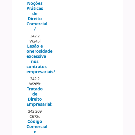
Noções
Práticas
de
Direito
Comercial
/
342.2
W245l
Lesão e
onerosidade
excessiva
nos
contratos
empresariais/
342.2
W265t
Tratado
de
Direito
Empresarial:
342.209
C672c
Código
Comercial
e