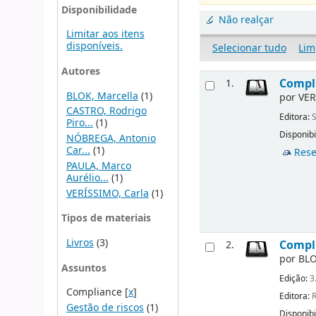
Disponibilidade
Não realçar
Limitar aos itens
disponíveis.
Selecionar tudo
Lim
Autores
Compli
1.
BLOK, Marcella
(1)
por
VER
CASTRO, Rodrigo
Editora:
S
Piro...
(1)
Disponibi
NÓBREGA, Antonio
Car...
(1)
Rese
PAULA, Marco
Aurélio...
(1)
VERÍSSIMO, Carla
(1)
Tipos de materiais
Livros
(3)
Compli
2.
por
BLO
Assuntos
Edição:
3
Compliance
[
x
]
Editora:
R
Gestão de riscos
(1)
Disponibi