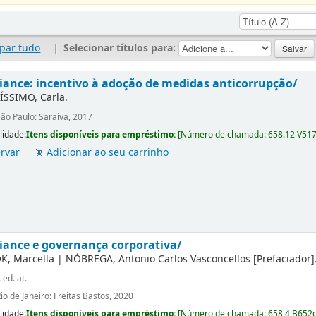
par tudo
|
Selecionar títulos para:
ance: incentivo à adoção de medidas anticorrupção/
ÍSSIMO, Carla.
ão Paulo: Saraiva, 2017
lidade:
Itens disponíveis para empréstimo:
[
Número de chamada:
658.12 V51
rvar
Adicionar ao seu carrinho
ance e governança corporativa/
K, Marcella
|
NÓBREGA, Antonio Carlos Vasconcellos
[Prefaciador]
. ed. at.
io de Janeiro: Freitas Bastos, 2020
lidade:
Itens disponíveis para empréstimo:
[
Número de chamada:
658.4 B652