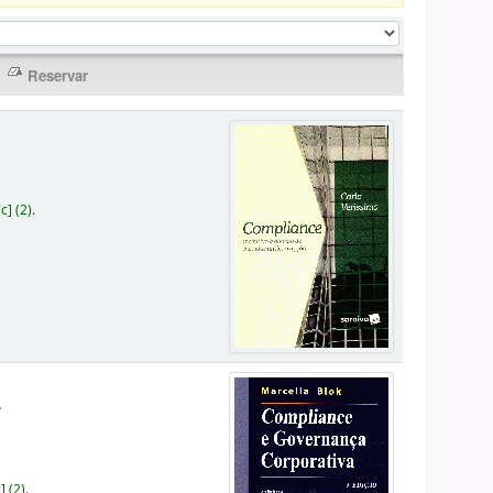
7c
]
(2).
.
c
]
(2).