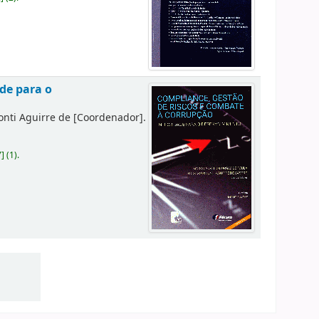
de para o
onti Aguirre de
[Coordenador]
.
7
]
(1).