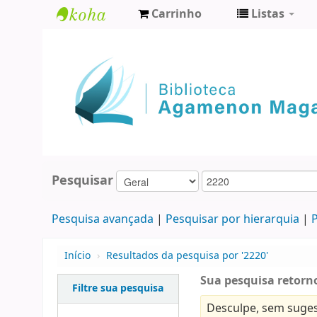
Carrinho
Listas
Biblioteca
Agamenon
Magalhães
Pesquisar
Pesquisa avançada
Pesquisar por hierarquia
P
Início
›
Resultados da pesquisa por '2220'
Sua pesquisa retorno
Filtre sua pesquisa
Desculpe, sem suges