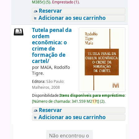
M385r
]
(5).
Emprestado (1).
Reservar
Adicionar ao seu carrinho
Tutela penal da
ordem
econômica: o
crime de
formação de
cartel/
por
MAIA, Rodolfo
Tigre.
Editora:
São Paulo:
Malheiros, 2008
Disponibilidade:
Itens disponíveis para empréstimo:
[
Número de chamada:
341.559 M2
17
t
]
(2).
Reservar
Adicionar ao seu carrinho
Não encontrou o