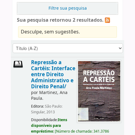
Filtre sua pesquisa
Sua pesquisa retornou 2 resultados.
Desculpe, sem sugestões.
Repressão a
Cartéis: Interface
entre Direito
Administrativo e
Direito Penal/
por
Martinez, Ana
Paula.
Editora:
São Paulo:
Singular, 2013
Disponibilidade:
Itens
disponíveis para
empréstimo:
[
Número de chamada:
341.3786