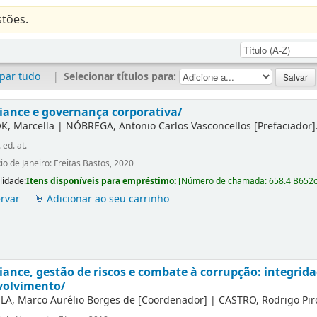
tões.
par tudo
|
Selecionar títulos para:
ance e governança corporativa/
K, Marcella
|
NÓBREGA, Antonio Carlos Vasconcellos
[Prefaciador]
. ed. at.
io de Janeiro: Freitas Bastos, 2020
lidade:
Itens disponíveis para empréstimo:
[
Número de chamada:
658.4 B652
rvar
Adicionar ao seu carrinho
ance, gestão de riscos e combate à corrupção: integrida
volvimento/
LA, Marco Aurélio Borges de
[Coordenador]
|
CASTRO, Rodrigo Pir