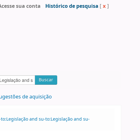
Acesse sua conta
Histórico de pesquisa
[
x
]
Buscar
ugestões de aquisição
to:Legislação and su-to:Legislação and su-