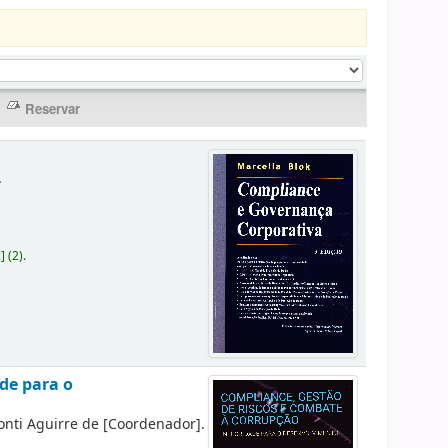
.
c
]
(2).
de para o
onti Aguirre de
[Coordenador]
.