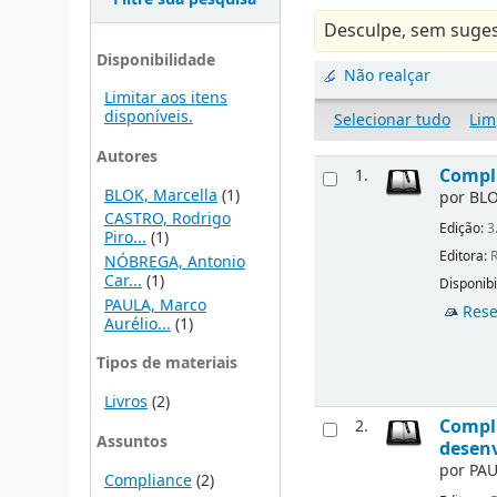
Desculpe, sem suges
Disponibilidade
Não realçar
Limitar aos itens
disponíveis.
Selecionar tudo
Lim
Autores
Compli
1.
BLOK, Marcella
(1)
por
BLO
CASTRO, Rodrigo
Edição:
3
Piro...
(1)
Editora:
R
NÓBREGA, Antonio
Car...
(1)
Disponibi
PAULA, Marco
Rese
Aurélio...
(1)
Tipos de materiais
Livros
(2)
Compli
2.
Assuntos
desen
por
PAU
Compliance
(2)