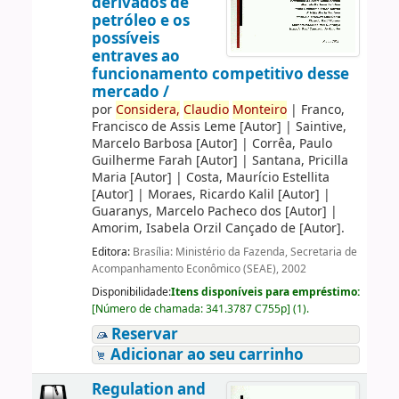
derivados de
petróleo e os
possíveis
entraves ao
funcionamento competitivo desse
mercado /
por
Considera,
Claudio
Monteiro
|
Franco,
Francisco de Assis Leme
[Autor]
|
Saintive,
Marcelo Barbosa
[Autor]
|
Corrêa, Paulo
Guilherme Farah
[Autor]
|
Santana, Pricilla
Maria
[Autor]
|
Costa, Maurício Estellita
[Autor]
|
Moraes, Ricardo Kalil
[Autor]
|
Guaranys, Marcelo Pacheco dos
[Autor]
|
Amorim, Isabela Orzil Cançado de
[Autor]
.
Editora:
Brasília: Ministério da Fazenda, Secretaria de
Acompanhamento Econômico (SEAE), 2002
Disponibilidade:
Itens disponíveis para empréstimo:
[
Número de chamada:
341.3787 C755p
]
(1).
Reservar
Adicionar ao seu carrinho
Regulation and