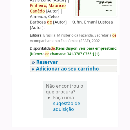
Assis Leme
[Autor]
|
Pinheiro,
Maurício
Canêdo
[Autor]
|
Almeida, Celso
Barbosa
de
[Autor]
|
Kuhn, Ernani Lustosa
[Autor]
.
Editora:
Brasília: Ministério da Fazenda, Secretaria
de
Acompanhamento Econômico (SEAE), 2002
Disponibilida
de
:
Itens disponíveis para empréstimo:
[
Número
de
chamada:
341.3787 C755r
]
(1).
Reservar
Adicionar ao seu carrinho
Não encontrou o
que procura?
Faça uma
sugestão de
aquisição