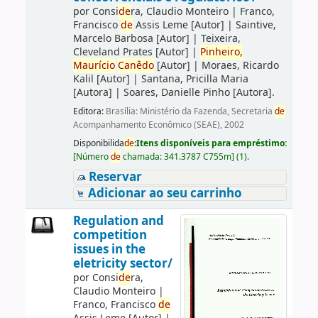
por
Consi
de
ra, Claudio Monteiro
|
Franco,
Francisco
de
Assis Leme
[Autor]
|
Saintive,
Marcelo Barbosa
[Autor]
|
Teixeira,
Cleveland Prates
[Autor]
|
Pinheiro,
Maurício
Canêdo
[Autor]
|
Moraes, Ricardo
Kalil
[Autor]
|
Santana, Pricilla Maria
[Autora]
|
Soares, Danielle Pinho
[Autora]
.
Editora:
Brasília: Ministério da Fazenda, Secretaria
de
Acompanhamento Econômico (SEAE), 2002
Disponibilida
de
:
Itens disponíveis para empréstimo:
[
Número
de
chamada:
341.3787 C755m
]
(1).
Reservar
Adicionar ao seu carrinho
Regulation and
competition
issues in the
eletricity sector/
por
Consi
de
ra,
Claudio Monteiro
|
Franco, Francisco
de