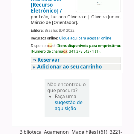
[Recurso
Eletrônico] /
por
Leão, Luciana Oliveira e
|
Oliveira Junior,
Márcio de
[Orientador]
.
Editora:
Brasília: IDP, 2022
Recursos online:
Clique aqui para acessar online
Disponibili
da
de:
Itens disponíveis para empréstimo:
[
Número de chama
da
:
341.378 L437r
]
(1).
Reservar
Adicionar ao seu carrinho
Não encontrou o
que procura?
Faça uma
sugestão de
aquisição
Biblioteca Agamenon Magalhães|(61) 3221-