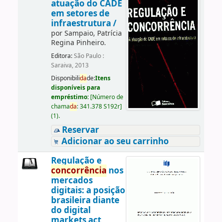
atuação do CADE
em setores de
infraestrutura /
por
Sampaio, Patrícia
Regina Pinheiro.
Editora:
São Paulo :
Saraiva, 2013
Disponibili
da
de:
Itens
disponíveis para
empréstimo:
[
Número de
chama
da
:
341.378 S192r
]
(1).
Reservar
Adicionar ao seu carrinho
Regulação e
concorrência
nos
mercados
digitais: a posição
brasileira diante
do digital
markets act