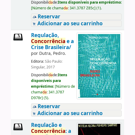
Disponibili
da
de:
Itens disponíveis para empréstimo:
[
Número de chama
da
:
341.3787 Z85c
]
(1).
Reservar
Adicionar ao seu carrinho
Regulação,
Concorrência
e a
Crise Brasileira/
por
Dutra, Pedro.
Editora:
São Paulo:
Singular, 2017
Disponibili
da
de:
Itens
disponíveis para
empréstimo:
[
Número de
chama
da
:
341.3787
D978r
]
(5).
Reservar
Adicionar ao seu carrinho
Regulação e
Concorrência
: a