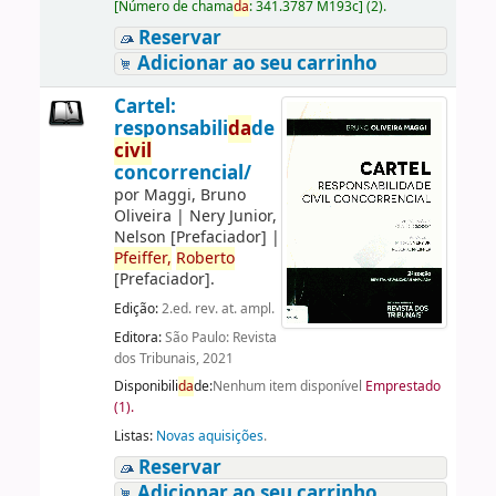
[
Número de chama
da
:
341.3787 M193c
]
(2).
Reservar
Adicionar ao seu carrinho
Cartel:
responsabili
da
de
civil
concorrencial/
por
Maggi, Bruno
Oliveira
|
Nery Junior,
Nelson
[Prefaciador]
|
Pfeiffer,
Roberto
[Prefaciador]
.
Edição:
2.ed. rev. at. ampl.
Editora:
São Paulo: Revista
dos Tribunais, 2021
Disponibili
da
de:
Nenhum item disponível
Emprestado
(1).
Listas:
Novas aquisições
.
Reservar
Adicionar ao seu carrinho