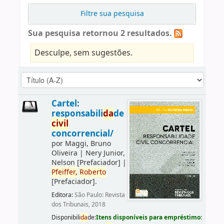
Filtre sua pesquisa
Sua pesquisa retornou 2 resultados.
Desculpe, sem sugestões.
Cartel:
responsabili
da
de
civil
concorrencial/
por
Maggi, Bruno
Oliveira
|
Nery Junior,
Nelson
[Prefaciador]
|
Pfeiffer,
Roberto
[Prefaciador]
.
Editora:
São Paulo: Revista
dos Tribunais, 2018
Disponibili
da
de:
Itens disponíveis para empréstimo: