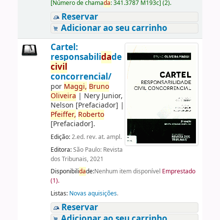
[
Número de chama
da
:
341.3787 M193c
]
(2).
Reservar
Adicionar ao seu carrinho
Cartel:
responsabili
da
de
civil
concorrencial/
por
Maggi,
Bruno
Oliveira
|
Nery Junior,
Nelson
[Prefaciador]
|
Pfeiffer,
Roberto
[Prefaciador]
.
Edição:
2.ed. rev. at. ampl.
Editora:
São Paulo: Revista
dos Tribunais, 2021
Disponibili
da
de:
Nenhum item disponível
Emprestado
(1).
Listas:
Novas aquisições
.
Reservar
Adicionar ao seu carrinho