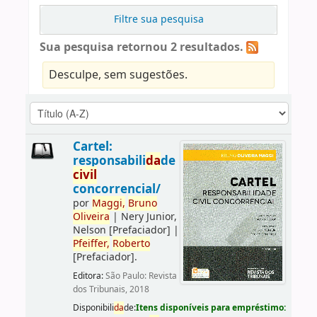
Filtre sua pesquisa
Sua pesquisa retornou 2 resultados.
Desculpe, sem sugestões.
Cartel:
responsabili
da
de
civil
concorrencial/
por
Maggi,
Bruno
Oliveira
|
Nery Junior,
Nelson
[Prefaciador]
|
Pfeiffer,
Roberto
[Prefaciador]
.
Editora:
São Paulo: Revista
dos Tribunais, 2018
Disponibili
da
de:
Itens disponíveis para empréstimo: