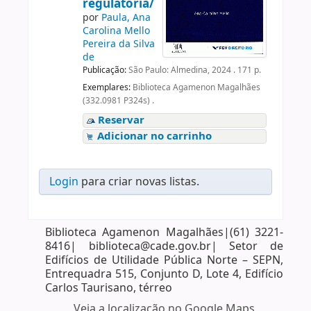
regulatória/
por
Paula, Ana
Carolina Mello
Pereira da Silva
de
Publicação:
São Paulo: Almedina, 2024 . 171 p.
Exemplares:
Biblioteca Agamenon Magalhães
(332.0981 P324s) .
Reservar
Adicionar no carrinho
Login
para criar novas listas.
Biblioteca Agamenon Magalhães|(61) 3221-
8416| biblioteca@cade.gov.br| Setor de
Edifícios de Utilidade Pública Norte – SEPN,
Entrequadra 515, Conjunto D, Lote 4, Edifício
Carlos Taurisano, térreo
Veja a localização no Google Maps