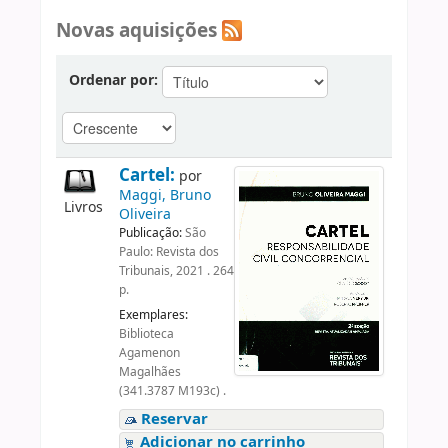
Novas aquisições
Ordenar por:
Cartel:
por
Maggi, Bruno
Livros
Oliveira
Publicação:
São
Paulo: Revista dos
Tribunais, 2021 . 264
p.
Exemplares:
Biblioteca
Agamenon
Magalhães
(341.3787 M193c) .
Reservar
Adicionar no carrinho