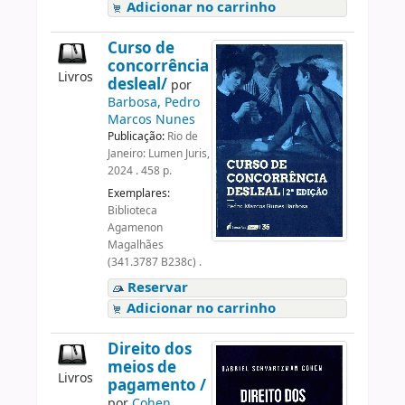
Adicionar no carrinho
Curso de
concorrência
Livros
desleal/
por
Barbosa, Pedro
Marcos Nunes
Publicação:
Rio de
Janeiro: Lumen Juris,
2024 . 458 p.
Exemplares:
Biblioteca
Agamenon
Magalhães
(341.3787 B238c) .
Reservar
Adicionar no carrinho
Direito dos
meios de
Livros
pagamento /
por
Cohen,