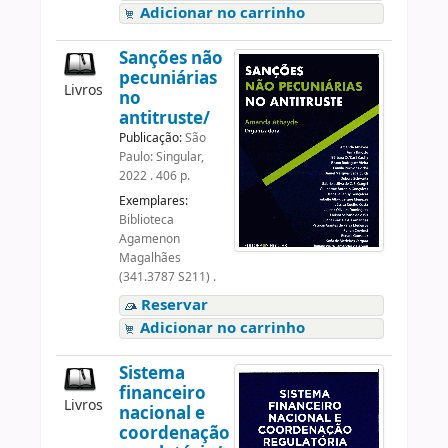
Adicionar no carrinho
Sanções não
pecuniárias
Livros
no
antitruste/
Publicação:
São
Paulo: Singular,
2022 . 406 p.
Exemplares:
Biblioteca
Agamenon
Magalhães
(341.3787 S211) .
Reservar
Adicionar no carrinho
Sistema
financeiro
Livros
nacional e
coordenação