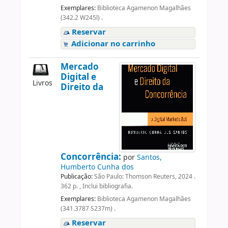
Exemplares:
Biblioteca Agamenon Magalhães
(342.2 W245l) .
Reservar
Adicionar no carrinho
Mercado
Digital e
Livros
Direito da
Concorrência:
por
Santos,
Humberto Cunha dos
Publicação:
São Paulo: Thomson Reuters, 2024 .
362 p. , Inclui bibliografia.
Exemplares:
Biblioteca Agamenon Magalhães
(341.3787 S237m) .
Reservar