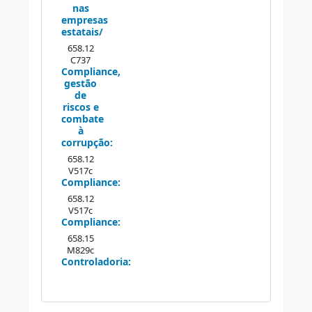
nas
empresas
estatais/
658.12
C737
Compliance,
gestão
de
riscos e
combate
à
corrupção:
658.12
V517c
Compliance:
658.12
V517c
Compliance:
658.15
M829c
Controladoria: