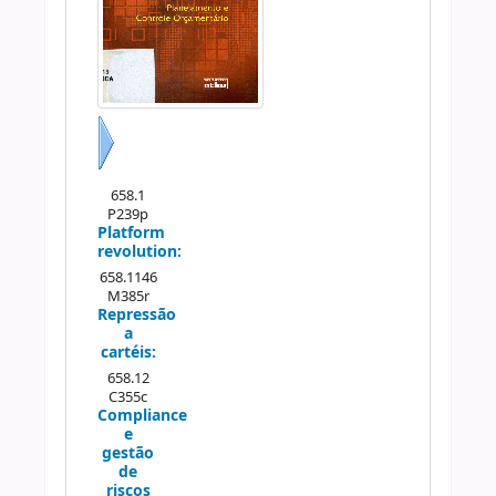
Próximo
658.1
P239p
Platform
revolution:
658.1146
M385r
Repressão
a
cartéis:
658.12
C355c
Compliance
e
gestão
de
riscos