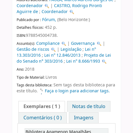
Coordenador
|
CASTRO, Rodrigo Pironti
Aguirre de
;
Coordenador
Fórum,
(Belo Horizonte:)
Publicado por :
452 p.
Detalhes físicos:
9788545004738.
ISBN:
Compliance
|
Governança
|
Assunto(s):
Gestão de riscos
|
Legislação
;
Lei nº
13.303/2016
;
Lei nº 12.846/2013
;
Projeto de Lei
do Senado n° 303/2016
;
Lei nº 8.666/1993
2018
Ano:
Livros
Tipo de Material:
Sem tags desta biblioteca para
Tags desta biblioteca:
este título.
Faça o login para adicionar tags.
Exemplares
( 1 )
Notas de título
Comentários ( 0 )
Imagens
Biblioteca Agamenon Magalhães