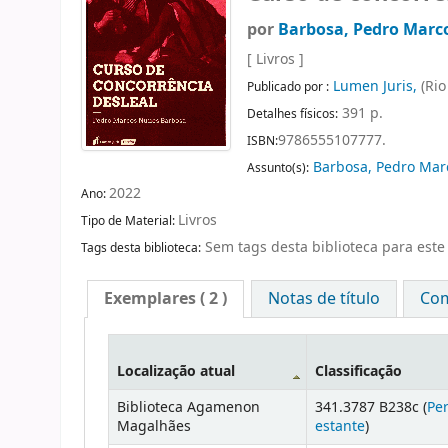
por
Barbosa, Pedro Marc
[ Livros ]
Lumen Juris,
(Rio
Publicado por :
391 p.
Detalhes físicos:
9786555107777.
ISBN:
Barbosa, Pedro Ma
Assunto(s):
2022
Ano:
Livros
Tipo de Material:
Sem tags desta biblioteca para este 
Tags desta biblioteca:
Exemplares
( 2 )
Notas de título
Com
Localização atual
Classificação
Biblioteca Agamenon
341.3787 B238c (
Per
Magalhães
estante
)