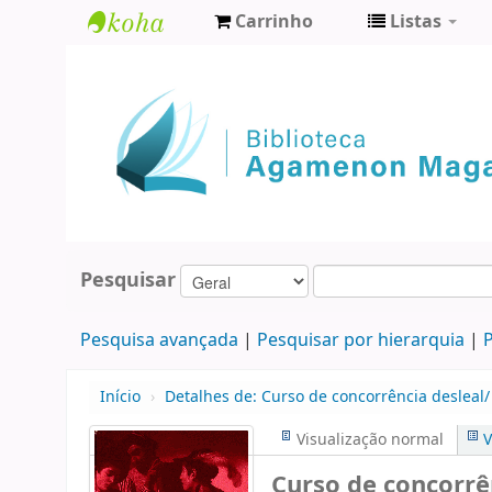
Carrinho
Listas
Biblioteca
Agamenon
Magalhães
Pesquisar
Pesquisa avançada
Pesquisar por hierarquia
P
Início
›
Detalhes de:
Curso de concorrência desleal/
Visualização normal
V
Curso de concorrê