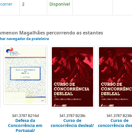
correr
2
Disponível
gamenon Magalhães percorrendo as estantes
har navegador da prateleira
341.3787 B216d
341.3787 B238c
341.3787 B238
Defesa da
Curso de
Curso de
Concorrência em
concorrência desleal/
concorrência des
Portugal/