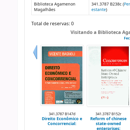
Biblioteca Agamenon
341.3787 B238c (
Per
Magalhães
estante
)
Total de reservas: 0
Visitando a Biblioteca A
Fec
Anterior
341.3787 B147d
341.3787 B152r
Direito Econômico e
Reform of chinese
Concorrencial:
state-owned
enterprises: