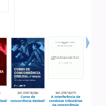
Próximo
c
341.3787 B238c
341.3787 B277i
Curso de
A interferência de
leal/
concorrência desleal/
condutas tributárias
na concorrência: