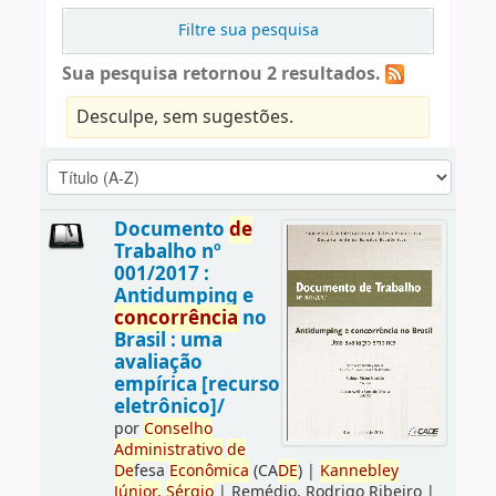
Filtre sua pesquisa
Sua pesquisa retornou 2 resultados.
Desculpe, sem sugestões.
Documento
de
Trabalho nº
001/2017 :
Antidumping e
concorrência
no
Brasil : uma
avaliação
empírica [recurso
eletrônico]/
por
Conselho
Administrativo
de
De
fesa
Econômica
(CA
DE
)
|
Kannebley
Júnior,
Sérgio
|
Remédio, Rodrigo Ribeiro
|