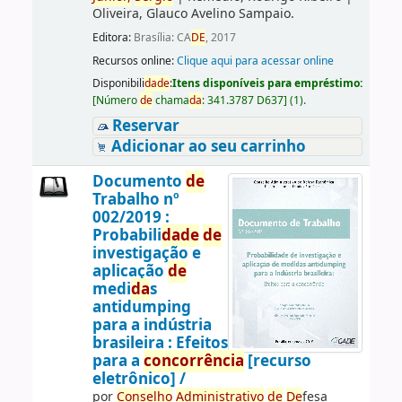
Oliveira, Glauco Avelino Sampaio.
Editora:
Brasília: CA
DE
, 2017
Recursos online:
Clique aqui para acessar online
Disponibili
da
de
:
Itens disponíveis para empréstimo:
[
Número
de
chama
da
:
341.3787 D637
]
(1).
Reservar
Adicionar ao seu carrinho
Documento
de
Trabalho nº
002/2019 :
Probabili
da
de
de
investigação e
aplicação
de
medi
da
s
antidumping
para a indústria
brasileira : Efeitos
para a
concorrência
[recurso
eletrônico] /
por
Conselho
Administrativo
de
De
fesa