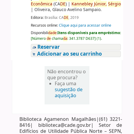
Econômica
(CA
DE
)
|
Kannebley
Júnior,
Sérgio
|
Oliveira, Glauco Avelino Sampaio.
Editora:
Brasília: CA
DE
, 2019
Recursos online:
Clique aqui para acessar online
Disponibili
da
de
:
Itens disponíveis para empréstimo:
[
Número
de
chama
da
:
341.3787 D637
]
(1).
Reservar
Adicionar ao seu carrinho
Não encontrou o
que procura?
Faça uma
sugestão de
aquisição
Biblioteca Agamenon Magalhães|(61) 3221-
8416| biblioteca@cade.gov.br| Setor de
Edifícios de Utilidade Pública Norte – SEPN,