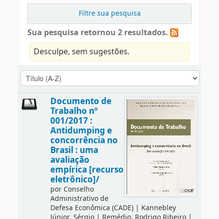
Filtre sua pesquisa
Sua pesquisa retornou 2 resultados.
Desculpe, sem sugestões.
Documento de
Trabalho nº
001/2017 :
Antidumping e
concorrência no
Brasil : uma
avaliação
empírica [recurso
eletrônico]/
por
Conselho
Administrativo de
Defesa Econômica (CADE)
|
Kannebley
Júnior, Sérgio
|
Remédio, Rodrigo Ribeiro
|