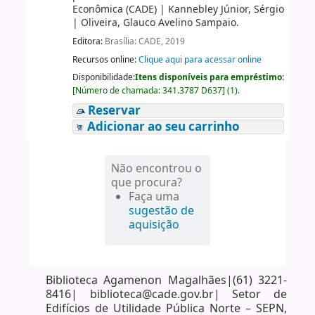
Econômica (CADE)
|
Kannebley Júnior, Sérgio
|
Oliveira, Glauco Avelino Sampaio.
Editora:
Brasília: CADE, 2019
Recursos online:
Clique aqui para acessar online
Disponibilidade:
Itens disponíveis para empréstimo:
[
Número de chamada:
341.3787 D637
]
(1).
Reservar
Adicionar ao seu carrinho
Não encontrou o
que procura?
Faça uma
sugestão de
aquisição
Biblioteca Agamenon Magalhães|(61) 3221-
8416| biblioteca@cade.gov.br| Setor de
Edifícios de Utilidade Pública Norte – SEPN,