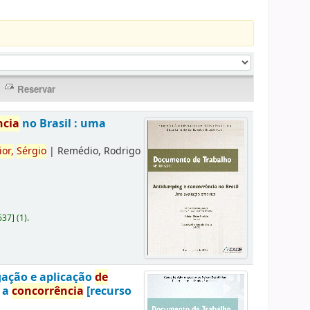
ncia
no Brasil : uma
ior,
Sérgio
|
Remédio, Rodrigo
637
]
(1).
gação e aplicação
de
a a
concorrência
[recurso