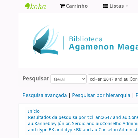
Carrinho
Listas
Biblioteca
Agamenon
Magalhães
Pesquisar
Pesquisa avançada
Pesquisar por hierarquia
P
Início
›
Resultados da pesquisa por 'ccl=an:2647 and au:Con
au:Kannebley Júnior, Sérgio and au:Conselho Admini
and itype:BK and itype:BK and au:Conselho Administ