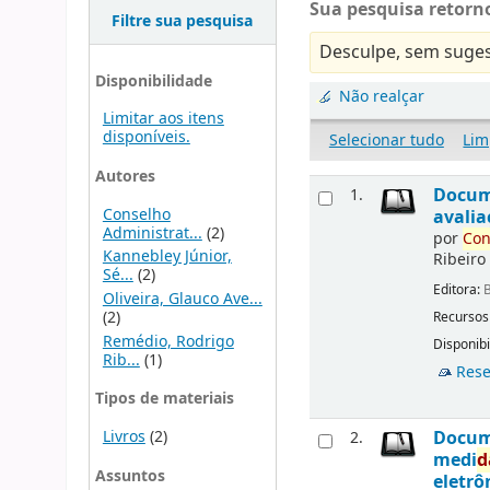
Sua pesquisa retorno
Filtre sua pesquisa
Desculpe, sem suges
Disponibilidade
Não realçar
Limitar aos itens
disponíveis.
Selecionar tudo
Lim
Autores
Docu
1.
Conselho
avalia
Administrat...
(2)
por
Con
Kannebley Júnior,
Ribeiro
Sé...
(2)
Editora:
B
Oliveira, Glauco Ave...
(2)
Recursos
Remédio, Rodrigo
Disponibi
Rib...
(1)
Rese
Tipos de materiais
Livros
(2)
Docu
2.
medi
d
Assuntos
eletrô