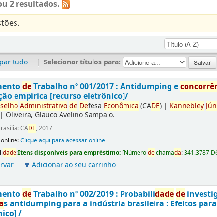
u 2 resultados.
tões.
par tudo
|
Selecionar títulos para:
mento
de
Trabalho nº 001/2017 : Antidumping e
concorrê
ção empírica [recurso eletrônico]/
selho
Administrativo
de
De
fesa
Econômica
(CA
DE
)
|
Kannebley
Jún
|
Oliveira, Glauco Avelino Sampaio.
rasília: CA
DE
, 2017
 online:
Clique aqui para acessar online
li
da
de
:
Itens disponíveis para empréstimo:
[
Número
de
chama
da
:
341.3787 D
rvar
Adicionar ao seu carrinho
mento
de
Trabalho nº 002/2019 : Probabili
da
de
de
investi
a
s antidumping para a indústria brasileira : Efeitos par
nico] /