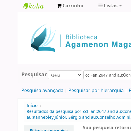
Carrinho
Listas
Biblioteca
Agamenon
Magalhães
Pesquisar
Pesquisa avançada
Pesquisar por hierarquia
P
Início
›
Resultados da pesquisa por 'ccl=an:2647 and au:Con
au:Kannebley Júnior, Sérgio and au:Conselho Admini
Sua pesquisa retorno
Filtre sua pesquisa