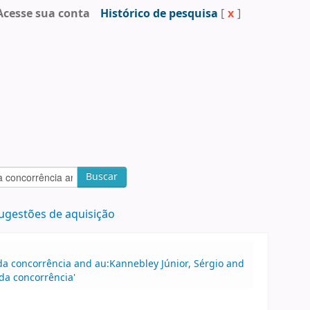
Acesse sua conta
Histórico de pesquisa
[
x
]
Buscar
ugestões de aquisição
a concorrência and au:Kannebley Júnior, Sérgio and
da concorrência'