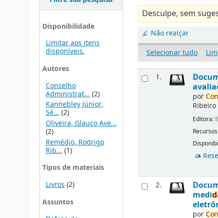
Desculpe, sem suges
Disponibilidade
Não realçar
Limitar aos itens
disponíveis.
Selecionar tudo
Lim
Autores
Docu
1.
Conselho
avalia
Administrat...
(2)
por
Con
Kannebley Júnior,
Ribeiro
Sé...
(2)
Editora:
B
Oliveira, Glauco Ave...
(2)
Recursos
Remédio, Rodrigo
Disponibi
Rib...
(1)
Rese
Tipos de materiais
Livros
(2)
Docu
2.
medi
d
Assuntos
eletrô
por
Con