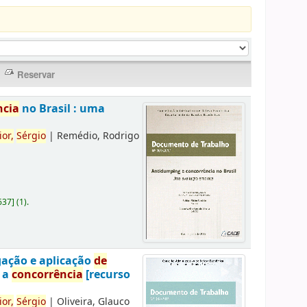
ncia
no Brasil : uma
ior,
Sérgio
|
Remédio, Rodrigo
637
]
(1).
gação e aplicação
de
a a
concorrência
[recurso
ior,
Sérgio
|
Oliveira, Glauco