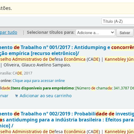
tões.
par tudo
|
Selecionar títulos para:
mento
de
Trabalho nº 001/2017 : Antidumping e
concorrê
ção empírica [recurso eletrônico]/
selho
Administrativo
de
De
fesa
Econômica
(CA
DE
)
|
Kannebley
Jún
|
Oliveira, Glauco Avelino Sampaio.
rasília: CA
DE
, 2017
 online:
Clique aqui para acessar online
li
da
de
:
Itens disponíveis para empréstimo:
[
Número
de
chama
da
:
341.3787 D
rvar
Adicionar ao seu carrinho
mento
de
Trabalho nº 002/2019 : Probabili
da
de
de
investi
a
s antidumping para a indústria brasileira : Efeitos par
nico] /
selho
Administrativo
de
De
fesa
Econômica
(CA
DE
)
|
Kannebley
Jún