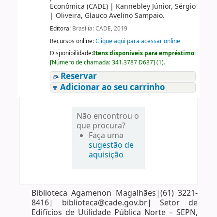
Econômica (CADE)
|
Kannebley Júnior, Sérgio
|
Oliveira, Glauco Avelino Sampaio.
Editora:
Brasília: CADE, 2019
Recursos online:
Clique aqui para acessar online
Disponibilidade:
Itens disponíveis para empréstimo:
[
Número de chamada:
341.3787 D637
]
(1).
Reservar
Adicionar ao seu carrinho
Não encontrou o
que procura?
Faça uma
sugestão de
aquisição
Biblioteca Agamenon Magalhães|(61) 3221-
8416| biblioteca@cade.gov.br| Setor de
Edifícios de Utilidade Pública Norte – SEPN,