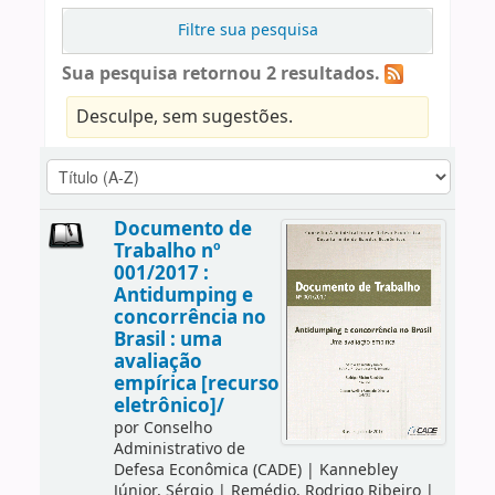
Filtre sua pesquisa
Sua pesquisa retornou 2 resultados.
Desculpe, sem sugestões.
Documento de
Trabalho nº
001/2017 :
Antidumping e
concorrência no
Brasil : uma
avaliação
empírica [recurso
eletrônico]/
por
Conselho
Administrativo de
Defesa Econômica (CADE)
|
Kannebley
Júnior, Sérgio
|
Remédio, Rodrigo Ribeiro
|