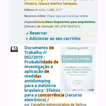
Oliveira,
Glauco
Avelino
Sampaio
.
Editora:
Brasília: CA
DE
, 2017
Recursos online:
Clique aqui para acessar online
Disponibili
da
de
:
Itens disponíveis para empréstimo:
[
Número
de
chama
da
:
341.3787 D637
]
(1).
Reservar
Adicionar ao seu carrinho
Documento
de
Trabalho nº
002/2019 :
Probabili
da
de
de
investigação e
aplicação
de
medi
da
s
antidumping
para a indústria
brasileira : Efeitos
para a
concorrência
[recurso
eletrônico] /
por
Conselho
Administrativo
de
De
fesa