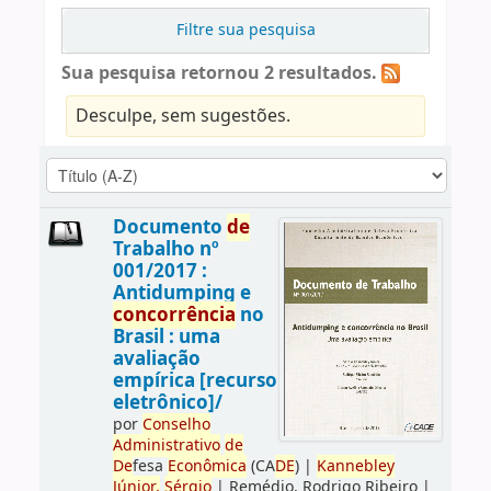
Filtre sua pesquisa
Sua pesquisa retornou 2 resultados.
Desculpe, sem sugestões.
Documento
de
Trabalho nº
001/2017 :
Antidumping e
concorrência
no
Brasil : uma
avaliação
empírica [recurso
eletrônico]/
por
Conselho
Administrativo
de
De
fesa
Econômica
(CA
DE
)
|
Kannebley
Júnior,
Sérgio
|
Remédio, Rodrigo Ribeiro
|