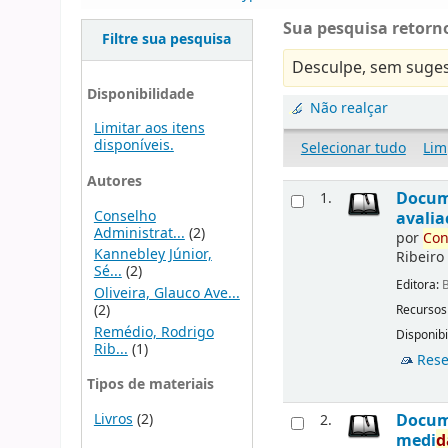
Sua pesquisa retorno
Filtre sua pesquisa
Desculpe, sem suges
Disponibilidade
Não realçar
Limitar aos itens
disponíveis.
Selecionar tudo
Lim
Autores
Docu
1.
Conselho
avalia
Administrat...
(2)
por
Con
Kannebley Júnior,
Ribeiro
Sé...
(2)
Editora:
B
Oliveira, Glauco Ave...
(2)
Recursos
Remédio, Rodrigo
Disponibi
Rib...
(1)
Rese
Tipos de materiais
Livros
(2)
Docu
2.
medi
d