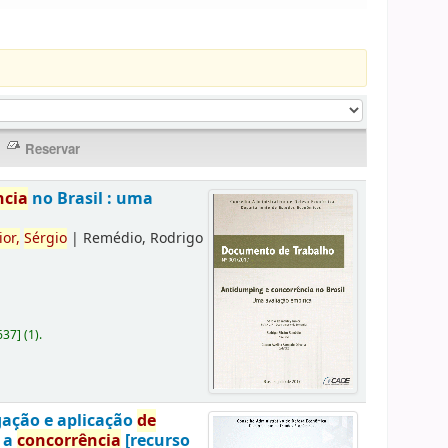
ncia
no Brasil : uma
ior,
Sérgio
|
Remédio, Rodrigo
637
]
(1).
gação e aplicação
de
a a
concorrência
[recurso