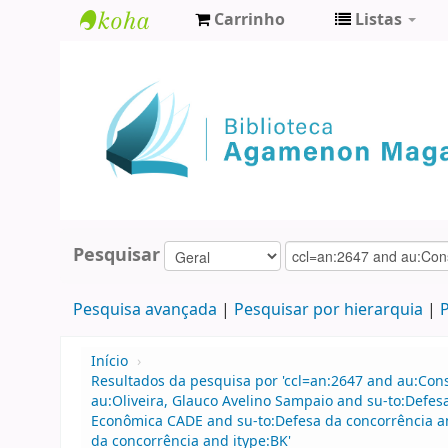
Carrinho
Listas
Biblioteca
Agamenon
Magalhães
Pesquisar
Pesquisa avançada
Pesquisar por hierarquia
P
Início
›
Resultados da pesquisa por 'ccl=an:2647 and au:Con
au:Oliveira, Glauco Avelino Sampaio and su-to:Defes
Econômica CADE and su-to:Defesa da concorrência an
da concorrência and itype:BK'