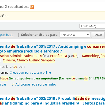
u 2 resultados.
tões.
par tudo
|
Selecionar títulos para:
mento
de
Trabalho nº 001/2017 : Antidumping e
concorrê
ção empírica [recurso eletrônico]/
selho
Administrativo
de
De
fesa
Econômica
(CA
DE
)
|
Kannebley
Jún
|
Oliveira,
Glauco
Avelino
Sampaio
.
rasília: CA
DE
, 2017
 online:
Clique aqui para acessar online
li
da
de
:
Itens disponíveis para empréstimo:
[
Número
de
chama
da
:
341.3787 D
rvar
Adicionar ao seu carrinho
mento
de
Trabalho nº 002/2019 : Probabili
da
de
de
investi
a
s antidumping para a indústria brasileira : Efeitos par