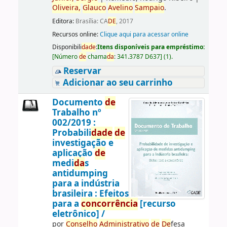
Oliveira,
Glauco
Avelino
Sampaio
.
Editora:
Brasília: CA
DE
, 2017
Recursos online:
Clique aqui para acessar online
Disponibili
da
de
:
Itens disponíveis para empréstimo:
[
Número
de
chama
da
:
341.3787 D637
]
(1).
Reservar
Adicionar ao seu carrinho
Documento
de
Trabalho nº
002/2019 :
Probabili
da
de
de
investigação e
aplicação
de
medi
da
s
antidumping
para a indústria
brasileira : Efeitos
para a
concorrência
[recurso
eletrônico] /
por
Conselho
Administrativo
de
De
fesa