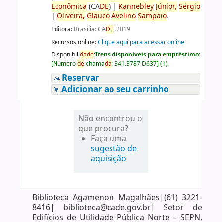
Econômica
(CA
DE
)
|
Kannebley
Júnior,
Sérgio
|
Oliveira,
Glauco
Avelino
Sampaio
.
Editora:
Brasília: CA
DE
, 2019
Recursos online:
Clique aqui para acessar online
Disponibili
da
de
:
Itens disponíveis para empréstimo:
[
Número
de
chama
da
:
341.3787 D637
]
(1).
Reservar
Adicionar ao seu carrinho
Não encontrou o
que procura?
Faça uma
sugestão de
aquisição
Biblioteca Agamenon Magalhães|(61) 3221-
8416| biblioteca@cade.gov.br| Setor de
Edifícios de Utilidade Pública Norte – SEPN,