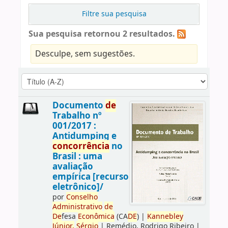
Filtre sua pesquisa
Sua pesquisa retornou 2 resultados.
Desculpe, sem sugestões.
Documento
de
Trabalho nº
001/2017 :
Antidumping e
concorrência
no
Brasil : uma
avaliação
empírica [recurso
eletrônico]/
por
Conselho
Administrativo
de
De
fesa
Econômica
(CA
DE
)
|
Kannebley
Júnior,
Sérgio
|
Remédio, Rodrigo Ribeiro
|