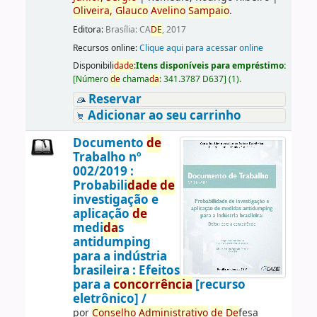
Oliveira,
Glauco
Avelino
Sampaio
.
Editora:
Brasília: CA
DE
, 2017
Recursos online:
Clique aqui para acessar online
Disponibili
da
de
:
Itens disponíveis para empréstimo:
[
Número
de
chama
da
:
341.3787 D637
]
(1).
Reservar
Adicionar ao seu carrinho
Documento
de
Trabalho nº
002/2019 :
Probabili
da
de
de
investigação e
aplicação
de
medi
da
s
antidumping
para a indústria
brasileira : Efeitos
para a
concorrência
[recurso
eletrônico] /
por
Conselho
Administrativo
de
De
fesa