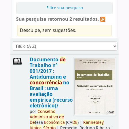
Filtre sua pesquisa
Sua pesquisa retornou 2 resultados.
Desculpe, sem sugestões.
Documento
de
Trabalho nº
001/2017 :
Antidumping e
concorrência
no
Brasil : uma
avaliação
empírica [recurso
eletrônico]/
por
Conselho
Administrativo
de
De
fesa
Econômica
(CA
DE
)
|
Kannebley
Júnior,
Sérgio
|
Remédio, Rodrigo Ribeiro
|