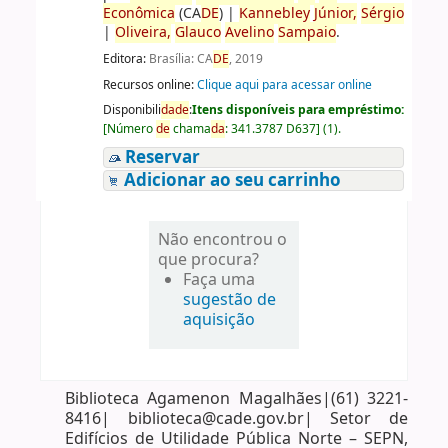
Econômica
(CA
DE
)
|
Kannebley
Júnior,
Sérgio
|
Oliveira,
Glauco
Avelino
Sampaio
.
Editora:
Brasília: CA
DE
, 2019
Recursos online:
Clique aqui para acessar online
Disponibili
da
de
:
Itens disponíveis para empréstimo:
[
Número
de
chama
da
:
341.3787 D637
]
(1).
Reservar
Adicionar ao seu carrinho
Não encontrou o
que procura?
Faça uma
sugestão de
aquisição
Biblioteca Agamenon Magalhães|(61) 3221-
8416| biblioteca@cade.gov.br| Setor de
Edifícios de Utilidade Pública Norte – SEPN,