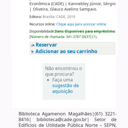
Econômica (CADE)
|
Kannebley Júnior, Sérgio
|
Oliveira, Glauco Avelino Sampaio.
Editora:
Brasília: CADE, 2019
Recursos online:
Clique aqui para acessar online
Disponibilidade:
Itens disponíveis para empréstimo:
[
Número de chamada:
341.3787 D637
]
(1).
Reservar
Adicionar ao seu carrinho
Não encontrou o
que procura?
Faça uma
sugestão de
aquisição
Biblioteca Agamenon Magalhães|(61) 3221-
8416| biblioteca@cade.gov.br| Setor de
Edifícios de Utilidade Pública Norte – SEPN,