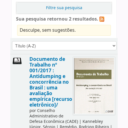
Filtre sua pesquisa
Sua pesquisa retornou 2 resultados.
Desculpe, sem sugestões.
Documento de
Trabalho nº
001/2017 :
Antidumping e
concorrência no
Brasil : uma
avaliação
empírica [recurso
eletrônico]/
por
Conselho
Administrativo de
Defesa Econômica (CADE)
|
Kannebley
Júnior, Sérgio
|
Remédio, Rodrigo Ribeiro
|