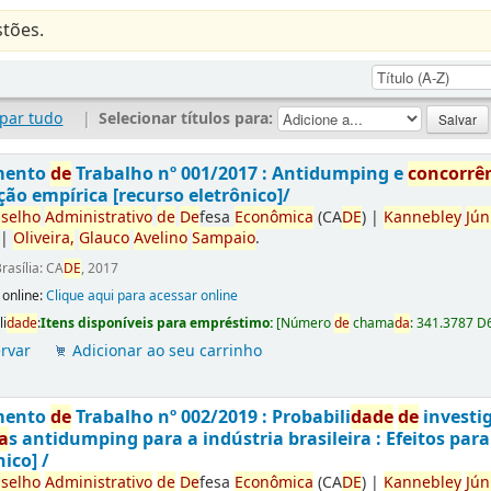
tões.
par tudo
|
Selecionar títulos para:
mento
de
Trabalho nº 001/2017 : Antidumping e
concorrê
ção empírica [recurso eletrônico]/
selho
Administrativo
de
De
fesa
Econômica
(CA
DE
)
|
Kannebley
Jún
|
Oliveira,
Glauco
Avelino
Sampaio
.
rasília: CA
DE
, 2017
 online:
Clique aqui para acessar online
li
da
de
:
Itens disponíveis para empréstimo:
[
Número
de
chama
da
:
341.3787 D
rvar
Adicionar ao seu carrinho
mento
de
Trabalho nº 002/2019 : Probabili
da
de
de
investi
a
s antidumping para a indústria brasileira : Efeitos par
nico] /
selho
Administrativo
de
De
fesa
Econômica
(CA
DE
)
|
Kannebley
Jún