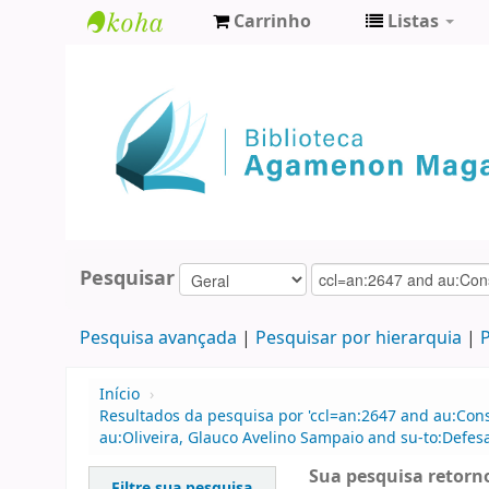
Carrinho
Listas
Biblioteca
Agamenon
Magalhães
Pesquisar
Pesquisa avançada
Pesquisar por hierarquia
P
Início
›
Resultados da pesquisa por 'ccl=an:2647 and au:Con
au:Oliveira, Glauco Avelino Sampaio and su-to:Defes
Sua pesquisa retorno
Filtre sua pesquisa