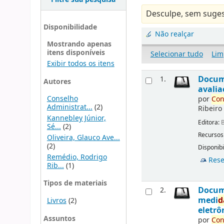
Desculpe, sem suges
Disponibilidade
Não realçar
Mostrando apenas
itens disponíveis
Selecionar tudo
Lim
Exibir todos os itens
Docu
1.
Autores
avalia
Conselho
por
Con
Administrat...
(2)
Ribeiro
Kannebley Júnior,
Editora:
B
Sé...
(2)
Recursos
Oliveira, Glauco Ave...
(2)
Disponibi
Remédio, Rodrigo
Rese
Rib...
(1)
Tipos de materiais
Docu
2.
medi
d
Livros
(2)
eletrô
Assuntos
por
Con