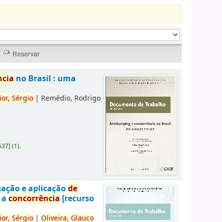
ncia
no Brasil : uma
ior,
Sérgio
|
Remédio, Rodrigo
637
]
(1).
gação e aplicação
de
a a
concorrência
[recurso
ior,
Sérgio
|
Oliveira,
Glauco