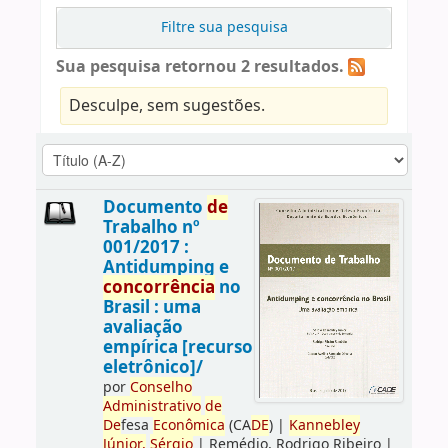
Filtre sua pesquisa
Sua pesquisa retornou 2 resultados.
Desculpe, sem sugestões.
Documento
de
Trabalho nº
001/2017 :
Antidumping e
concorrência
no
Brasil : uma
avaliação
empírica [recurso
eletrônico]/
por
Conselho
Administrativo
de
De
fesa
Econômica
(CA
DE
)
|
Kannebley
Júnior,
Sérgio
|
Remédio, Rodrigo Ribeiro
|