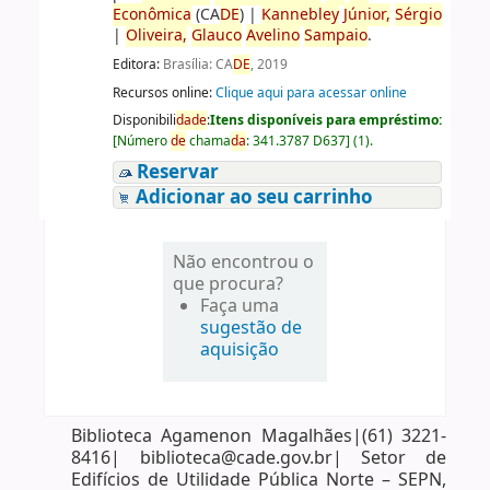
Econômica
(CA
DE
)
|
Kannebley
Júnior,
Sérgio
|
Oliveira,
Glauco
Avelino
Sampaio
.
Editora:
Brasília: CA
DE
, 2019
Recursos online:
Clique aqui para acessar online
Disponibili
da
de
:
Itens disponíveis para empréstimo:
[
Número
de
chama
da
:
341.3787 D637
]
(1).
Reservar
Adicionar ao seu carrinho
Não encontrou o
que procura?
Faça uma
sugestão de
aquisição
Biblioteca Agamenon Magalhães|(61) 3221-
8416| biblioteca@cade.gov.br| Setor de
Edifícios de Utilidade Pública Norte – SEPN,