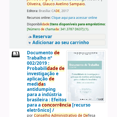
Oliveira,
Glauco
Avelino
Sampaio
.
Editora:
Brasília: CA
DE
, 2017
Recursos online:
Clique aqui para acessar online
Disponibili
da
de
:
Itens disponíveis para empréstimo:
[
Número
de
chama
da
:
341.3787 D637
]
(1).
Reservar
Adicionar ao seu carrinho
Documento
de
Trabalho nº
002/2019 :
Probabili
da
de
de
investigação e
aplicação
de
medi
da
s
antidumping
para a indústria
brasileira : Efeitos
para a
concorrência
[recurso
eletrônico] /
por
Conselho
Administrativo
de
De
fesa