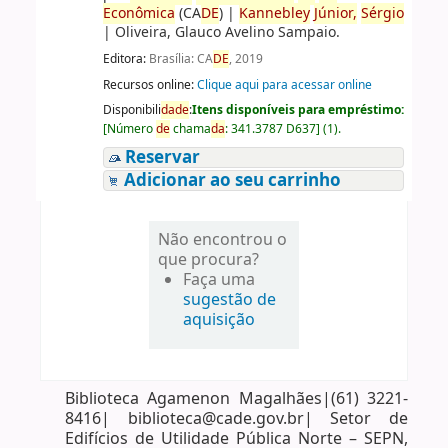
Econômica
(CA
DE
)
|
Kannebley
Júnior,
Sérgio
|
Oliveira, Glauco Avelino Sampaio.
Editora:
Brasília: CA
DE
, 2019
Recursos online:
Clique aqui para acessar online
Disponibili
da
de
:
Itens disponíveis para empréstimo:
[
Número
de
chama
da
:
341.3787 D637
]
(1).
Reservar
Adicionar ao seu carrinho
Não encontrou o
que procura?
Faça uma
sugestão de
aquisição
Biblioteca Agamenon Magalhães|(61) 3221-
8416| biblioteca@cade.gov.br| Setor de
Edifícios de Utilidade Pública Norte – SEPN,