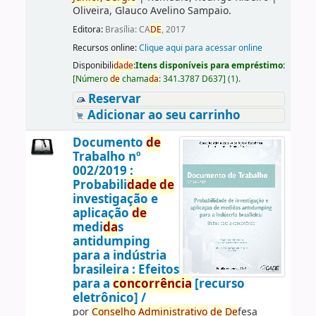
Oliveira, Glauco Avelino Sampaio.
Editora:
Brasília: CA
DE
, 2017
Recursos online:
Clique aqui para acessar online
Disponibili
da
de
:
Itens disponíveis para empréstimo:
[
Número
de
chama
da
:
341.3787 D637
]
(1).
Reservar
Adicionar ao seu carrinho
Documento
de
Trabalho nº
002/2019 :
Probabili
da
de
de
investigação e
aplicação
de
medi
da
s
antidumping
para a indústria
brasileira : Efeitos
para a
concorrência
[recurso
eletrônico] /
por
Conselho
Administrativo
de
De
fesa