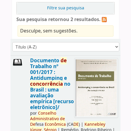
Filtre sua pesquisa
Sua pesquisa retornou 2 resultados.
Desculpe, sem sugestões.
Documento
de
Trabalho nº
001/2017 :
Antidumping e
concorrência
no
Brasil : uma
avaliação
empírica [recurso
eletrônico]/
por
Conselho
Administrativo
de
De
fesa
Econômica
(CA
DE
)
|
Kannebley
Júnior,
Sérgio
|
Remédio, Rodrigo Ribeiro
|